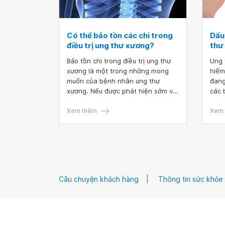
Có thể bảo tồn các chi trong
Dấu
điều trị ung thư xương?
thư
Bảo tồn chi trong điều trị ung thư
Ung 
xương là một trong những mong
hiếm
muốn của bệnh nhân ung thư
đang
xương. Nếu được phát hiện sớm và
các 
điều trị đúng phác đồ, ung thư
báo 
xương được tiến hành phẫu thuật
Xem thêm
bệnh
Xem 
bảo tồn chi ( giữ lại chân, tay) ở
chứn
80-90% các trường hợp.
xươn
nghi
thể 
bệnh
Câu chuyện khách hàng
Thông tin sức khỏe