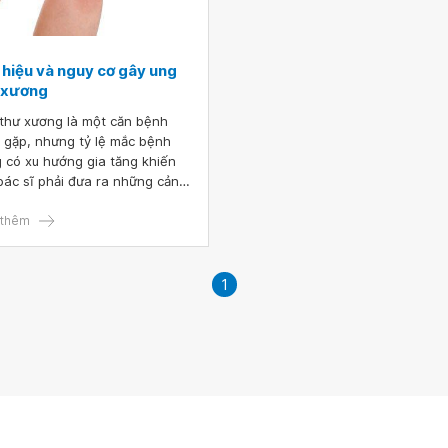
 hiệu và nguy cơ gây ung
 xương
thư xương là một căn bệnh
 gặp, nhưng tỷ lệ mắc bệnh
 có xu hướng gia tăng khiến
bác sĩ phải đưa ra những cảnh
quan trọng. Ở giai đoạn nặng,
 thường xuất hiện các triệu
thêm
g rõ ràng như đau nhức
g, sưng tấy gây ảnh hưởng
êm trọng đến sức khỏe và có
1
đe dọa đến tính mạng người
.