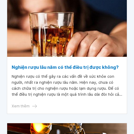
Nghiện rượu lâu năm có thể điều trị được không?
Nghiện rượu có thể gây ra các vấn đề về sức khỏe con
người, nhất ra nghiện rượu lâu năm. Hiện nay, chưa có
cách chữa trị cho nghiện rượu hoặc lạm dụng rượu. Để có
thể điều trị nghiện rượu là một quá trình lâu dài đòi hỏi cả
sự nỗ lực của cá nhân người nghiện và các phương pháp
điều trị hoặc liệu pháp khác nhau.
Xem thêm