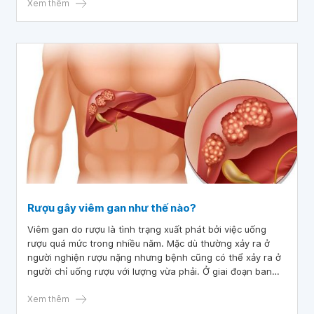
Xem thêm
Rượu gây viêm gan như thế nào?
Viêm gan do rượu là tình trạng xuất phát bởi việc uống
rượu quá mức trong nhiều năm. Mặc dù thường xảy ra ở
người nghiện rượu nặng nhưng bệnh cũng có thể xảy ra ở
người chỉ uống rượu với lượng vừa phải. Ở giai đoạn ban
đầu, bệnh thường không có triệu chứng nhưng nếu không
phát hiện và can thiệp kịp thời có thể gây ra các biến
Xem thêm
chứng nguy hiểm.