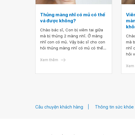
Thủng màng nhĩ có mủ có thể
Viê
vá được không?
màn
khô
Chào bác sĩ, Con bị viêm tai giữa
mà bị thủng 2 màng nhĩ. Ở màng
Chào bác sĩ
nhĩ con có mủ. Vậy bác sĩ cho con
mà b
hỏi thủng màng nhĩ có mủ có thể
nhĩ 
vá được không? Con cảm ơn bác
hỏi 
sĩ.
Xem thêm
nhĩ 
Con 
Xem 
Câu chuyện khách hàng
Thông tin sức khỏe