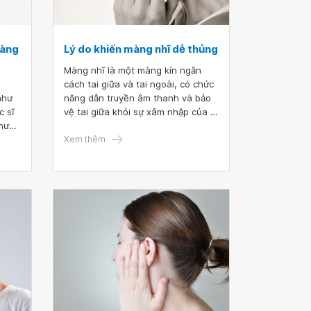
màng
Lý do khiến màng nhĩ dễ thủng
Màng nhĩ là một màng kín ngăn
cách tai giữa và tai ngoài, có chức
như
năng dẫn truyền âm thanh và bảo
c sĩ
vệ tai giữa khỏi sự xâm nhập của vi
nhưng
khuẩn và vật lạ. Vậy có phải màng
đêm,
nhĩ dễ bị thủng không và thủng
Xem thêm
ĩ
màng nhĩ có tự liền được không?
hi
ì? Em