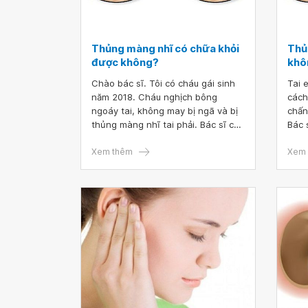
Thủng màng nhĩ có chữa khỏi
Thủ
được không?
khô
Chào bác sĩ. Tôi có cháu gái sinh
Tai 
năm 2018. Cháu nghịch bông
cách
ngoáy tai, không may bị ngã và bị
chấn
thủng màng nhĩ tai phải. Bác sĩ cho
Bác 
tôi hỏi trường hợp của cháu có thể
có c
chữa được không? Mong bác sĩ tư
Xem thêm
Xem 
vấn giúp tôi, tôi xin cảm ơn.