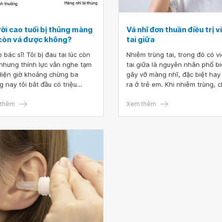
ời cao tuổi bị thủng màng
Vá nhĩ đơn thuần điều trị 
 còn vá được không?
tai giữa
 bác sĩ! Tôi bị đau tai lúc còn
Nhiễm trùng tai, trong đó có v
nhưng thính lực vẫn nghe tạm
tai giữa là nguyên nhân phổ b
Hiện giờ khoảng chừng ba
gây vỡ màng nhĩ, đặc biệt hay
g nay tôi bắt đầu có triệu
ra ở trẻ em. Khi nhiễm trùng, c
g ù tai, sau khi đi khám phát
lỏng tích tụ sau màng nhĩ làm 
 hai tai bị thủng màng nhĩ. Vậy
thêm
áp lực dẫn đến màng nhĩ bị rá
Xem thêm
sĩ cho tôi hỏi bằng tuổi này rồi
hoặc thủng, khiến người bệnh
có thể đến trung tâm vá màng
thính lực. Màng nhĩ thủng thư
nữa được không?
lành trong vài tuần mà không 
điều trị nhưng một số trường h
người bệnh cần phải phẫu thuậ
nhĩ đơn thuần.