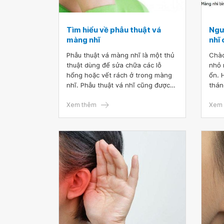
Tìm hiểu về phẫu thuật vá
Ngư
màng nhĩ
nhĩ
Phẫu thuật vá màng nhĩ là một thủ
Chào
thuật dùng để sửa chữa các lỗ
nhỏ 
hổng hoặc vết rách ở trong màng
ổn. 
nhĩ. Phẫu thuật vá nhĩ cũng được
thán
sử dụng để sửa chữa hoặc thay
chứn
thế 3 loại xương rất nhỏ ở phía sau
Xem thêm
hiện
Xem 
màng nhĩ. Thông thường, vá nhĩ
bác 
được tiến hành dưới kính hiển vi
thì 
phẫu thuật, gần đây một số bác sĩ
nhĩ 
đã sử dụng vá màng nhĩ nội soi hệ
thống nội soi mũi cho phẫu thuật
tai.