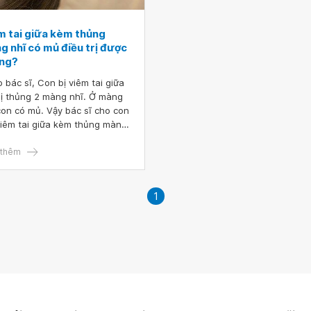
m tai giữa kèm thủng
g nhĩ có mủ điều trị được
ng?
, Con bị viêm tai giữa
ị thủng 2 màng nhĩ. Ở màng
con có mủ. Vậy bác sĩ cho con
viêm tai giữa kèm thủng màng
có mủ điều trị được không?
cảm ơn bác sĩ.
thêm
1