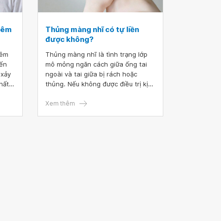
viêm
Thủng màng nhĩ có tự liền
được không?
iêm
Thủng màng nhĩ là tình trạng lớp
iến
mô mỏng ngăn cách giữa ống tai
 xảy
ngoài và tai giữa bị rách hoặc
hất
thủng. Nếu không được điều trị kịp
tăng
thời, nó có thể gây ra các biến
ch
chứng nguy hiểm cho thính giác.
Xem thêm
 mất
Những biến chứng này có thể bao
ờng
gồm viêm tai giữa hoặc mất thính
cần
lực.
ợp,
t vá