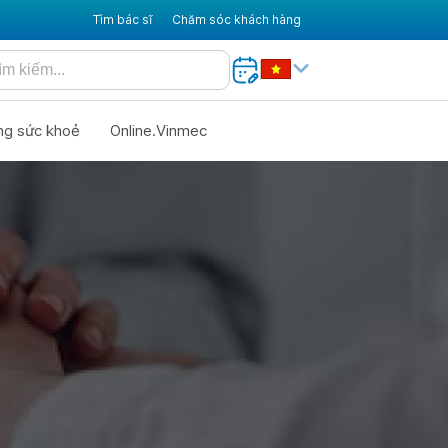
Tìm bác sĩ
Chăm sóc khách hàng
ng sức khoẻ
Online.Vinmec