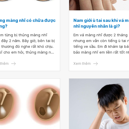
ng màng nhĩ có chữa được
Nam giới ù tai sau khi vá 
ng?
nhĩ nguyên nhân là gì?
em từng bị thủng màng nhĩ
Em vá màng nhĩ được 2 tháng
 đây 2 năm. Bây giờ, bên tai bị
nhưng em vẫn còn tiếng ù tai 
 thương đó nghe rất khó chịu.
tiếng ve sầu. Em đi khám lại bá
sĩ cho em hỏi, thủng màng nhĩ
bảo màng nhĩ em liền rất tốt 
hữa được không?
tiếng ù của em không hết về 
thêm
em không ngủ được. Vậy bác s
Xem thêm
cho em hỏi nam giới ù tai sau k
vá màng nhĩ nguyên nhân là g
cảm ơn bác sĩ.