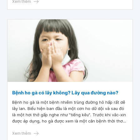
Xem thêm
Bệnh ho gà có lây không? Lây qua đường nào?
Bệnh ho gà là một bệnh nhiễm trùng đường hô hấp rất dễ
lây lan. Biểu hiện ban đầu là một cơn ho dữ dội và sau đó
là một hơi thở gấp nghe như "tiếng kêu". Trước khi vắc-xin
được áp dụng, ho gà được xem là một căn bệnh thời thơ
ấu, là mối đe dọa đáng sợ ở phụ nữ mang thai và ở trẻ sơ
sinh.
Xem thêm