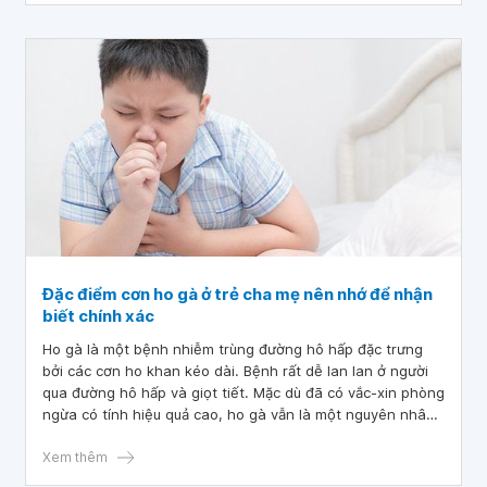
Đặc điểm cơn ho gà ở trẻ cha mẹ nên nhớ để nhận
biết chính xác
Ho gà là một bệnh nhiễm trùng đường hô hấp đặc trưng
bởi các cơn ho khan kéo dài. Bệnh rất dễ lan lan ở người
qua đường hô hấp và giọt tiết. Mặc dù đã có vắc-xin phòng
ngừa có tính hiệu quả cao, ho gà vẫn là một nguyên nhân
đáng kể gây ra bệnh tật và tử vong ở trẻ nhỏ dưới 2 tuổi.
Theo đó, các đặc điểm cơn ho gà ở trẻ cha mẹ nên nhớ để
Xem thêm
nhận biết chính xác để sớm đưa trẻ đến điều trị kịp thời.