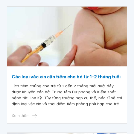
Các loại vắc xin cần tiêm cho bé từ 1-2 tháng tuổi
Lịch tiêm chủng cho trẻ từ 1 đến 2 tháng tuổi dưới đây
được khuyến cáo bởi Trung tâm Dự phòng và Kiểm soát
bệnh tật Hoa Kỳ. Tùy từng trường hợp cụ thể, bác sĩ sẽ chỉ
định loại vắc xin và thời điểm tiêm phòng phù hợp cho trẻ
từ 1 đến 2 tháng tuổi, vì vậy phụ huynh cần được bác sĩ tư
vấn kỹ lưỡng trước khi tiêm cho trẻ.
Xem thêm