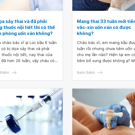
ọa sảy thai và đã phải
Mang thai 33 tuần mới ti
 thuốc nội tiết thì có thể
vắc-xin uốn ván có được
m phòng uốn ván không?
không?
 chào bác sĩ ạ! Lúc bầu 6 tuần
Chào bác sĩ, em mang bầu đư
 có bị dọa sảy thai và phải
tuần rồi nhưng chưa tiêm uốn 
 thuốc nội tiết, nay thai của
cho mẹ lần nào? Hiện tại em c
 đã hơn 26 tuần, vậy cháu có
tiêm bổ sung được không ạ? 
 phòng uốn ván được không ạ?
bác sĩ giải đáp sớm giúp em.
mong nhận được câu trả lời từ
thêm
Xem thêm
sĩ, cháu cảm ơn ạ!