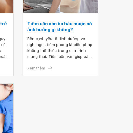
trẻ
Tiêm uốn ván bà bầu muộn có
ảnh hưởng gì không?
guy
Bên cạnh yếu tố dinh dưỡng và
 có
nghỉ ngơi, tiêm phòng là biện pháp
c
không thể thiếu trong quá trình
khuẩn
mang thai. Tiêm uốn ván giúp bà
 bệnh
bầu tăng cường khả năng miễn
Vậy
dịch, giúp bảo vệ sức khỏe cho cả
Xem thêm
 rốn
mẹ và bé. Tuy nhiên vì nhiều lý do,
bà bầu quên 1 mũi tiêm hoặc tiêm
uốn ván bầu muộn. Vậy tiêm uốn
ván mũi 2 muộn có sao không?