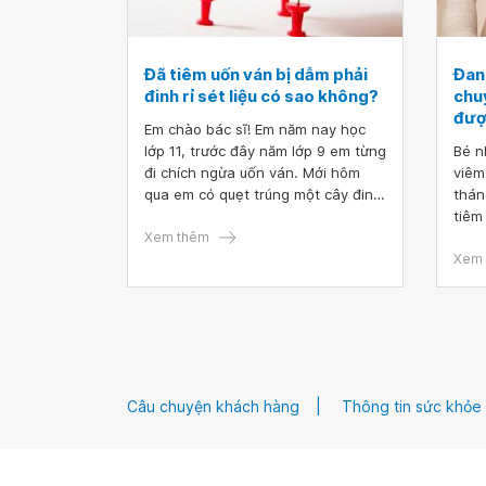
Đã tiêm uốn ván bị dẫm phải
Đang
đinh rỉ sét liệu có sao không?
chuy
đượ
Em chào bác sĩ! Em năm nay học
lớp 11, trước đây năm lớp 9 em từng
Bé n
đi chích ngừa uốn ván. Mới hôm
viêm
qua em có quẹt trúng một cây đinh
thán
có dấu hiệu rỉ sét trong nhà và bị
tiêm
tróc da, rớm máu (vết thương nhỏ
Xem thêm
đến 
và không sâu lắm).
nhân
Xem 
chủn
mũi 
rồi t
5in1
hỏi,
chuy
Câu chuyện khách hàng
Thông tin sức khỏe
khô