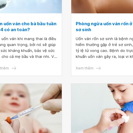
m uốn ván cho bà bầu tuần
Phòng ngừa uốn ván rốn ở 
14 có an toàn?
sơ sinh
 uốn ván khi mang thai là điều
Uốn ván rốn sơ sinh là bệnh n
ùng quan trọng, bởi nó sẽ giúp
hiểm thường gặp ở trẻ sơ sinh,
 sức kháng khuẩn, bảo vệ sức
tỷ lệ tử vong cao. Bệnh do trự
 cho cả mẹ bầu và thai nhi. Với
khuẩn uốn ván gây ra, loại vi 
nữ lần đầu mang thai, cần tiêm
này xâm nhập vào cơ thể gây
ván bầu trong 3 tháng giữa
thêm
uốn ván qua vết cắt dây rốn. 
Xem thêm
 kỳ. Vậy, khi bà bầu tiêm ở tuần
làm gì để phòng ngừa uốn ván
4 thì có an toàn không?
ở trẻ sơ sinh?