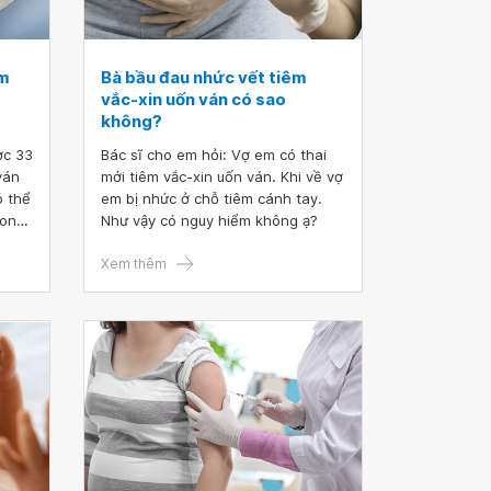
êm
Bà bầu đau nhức vết tiêm
vắc-xin uốn ván có sao
không?
ợc 33
Bác sĩ cho em hỏi: Vợ em có thai
ván
mới tiêm vắc-xin uốn ván. Khi về vợ
ó thể
em bị nhức ở chỗ tiêm cánh tay.
Mong
Như vậy có nguy hiểm không ạ?
Xem thêm