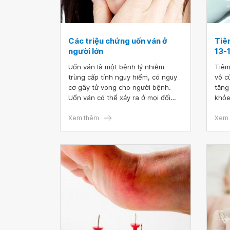
Các triệu chứng uốn ván ở
Tiê
người lớn
13-
Uốn ván là một bệnh lý nhiễm
Tiêm
trùng cấp tính nguy hiểm, có nguy
vô c
cơ gây tử vong cho người bệnh.
tăng
Uốn ván có thể xảy ra ở mọi đối
khỏe
tượng, mọi lứa tuổi, thường gặp ở
phụ 
những vùng nông nghiệp và những
Xem thêm
uốn 
Xem 
người thường phải tiếp xúc với các
thai
nguồn lây nhiễm. Vì vậy việc tìm
13-1
hiểu về căn bệnh này và các triệu
chứng ban đầu của uốn ván sẽ góp
phần bảo vệ người bệnh khỏi nguy
cơ tử vong.