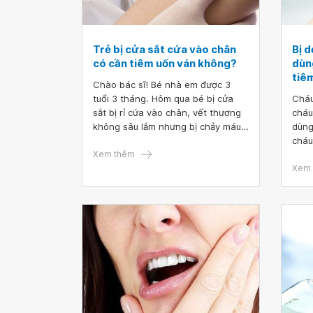
Trẻ bị cửa sắt cứa vào chân
Bị d
có cần tiêm uốn ván không?
dùng
tiê
Chào bác sĩ! Bé nhà em được 3
tuổi 3 tháng. Hôm qua bé bị cửa
Cháu
sắt bị rỉ cứa vào chân, vết thương
cháu
không sâu lắm nhưng bị chảy máu.
dùng
Bác sĩ cho em hỏi có cần cho bé
cháu
tiêm uốn ván không ạ? Em cảm ơn
Xem thêm
tiêm
bác sĩ.
Rất 
Xem 
bác 