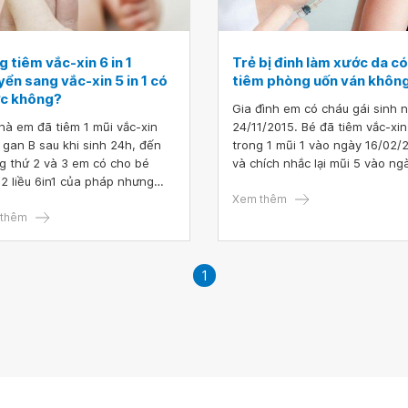
 tiêm vắc-xin 6 in 1
Trẻ bị đinh làm xước da c
ển sang vắc-xin 5 in 1 có
tiêm phòng uốn ván khôn
c không?
Gia đình em có cháu gái sinh 
hà em đã tiêm 1 mũi vắc-xin
24/11/2015. Bé đã tiêm vắc-xin
 gan B sau khi sinh 24h, đến
trong 1 mũi 1 vào ngày 16/02/
g thứ 2 và 3 em có cho bé
và chích nhắc lại mũi 5 vào ng
 2 liều 6in1 của pháp nhưng
13/09/2020. Ngày 23/08/2021,
tháng thứ 4 đi tiêm thì được
bị xước đinh, chảy máu ở chân
Xem thêm
 viên bên trung tâm tiêm
thêm
sĩ cho em hỏi, trẻ bị đinh làm 
g tư vấn là bé đã được tiêm 1
da có cần tiêm phòng uốn ván
sau sinh và 2 lần tiêm sau đó
không? Em cám ơn!
hì lần này chỉ cần tiêm 1 liều
1
 nữa là được. Bác sĩ cho em
 đang tiêm vắc-xin 6 in 1
ển sang vắc-xin 5 in 1 có được
ng?