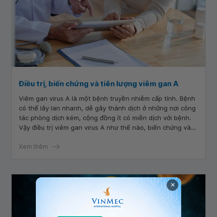
Điều trị, biến chứng và tiên lượng viêm gan A
Viêm gan virus A là một bệnh truyền nhiễm cấp tính. Bệnh
có thể lây lan nhanh, dễ gây thành dịch ở những nơi công
tác phòng dịch kém, cộng đồng ít có miễn dịch với bệnh.
Vậy điều trị viêm gan virus A như thế nào, biến chứng và
tiên lượng của bệnh ra sao, chúng ta hãy cùng tìm hiểu.
Xem thêm
×