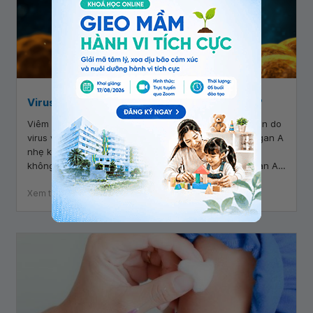
Virus viêm gan A tồn tại bao lâu ngoài cơ thể?
Viêm gan A là một bệnh nhiễm trùng gan rất dễ lây lan do
virus viêm gan A (HAV) gây ra. Các trường hợp viêm gan A
nhẹ không cần điều trị và có thể phục hồi hoàn toàn
không có tổn thương gan vĩnh viễn. Vậy virus viêm gan A
có thể tồn tại bao lâu ngoài cơ thể?
Xem thêm