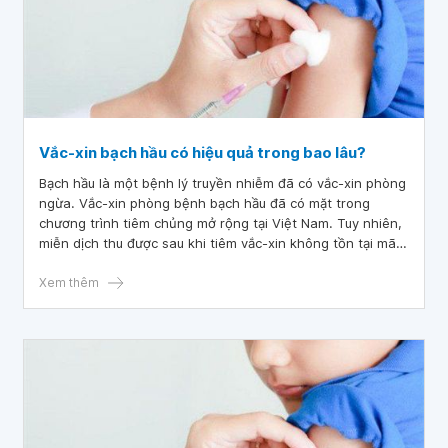
Vắc-xin bạch hầu có hiệu quả trong bao lâu?
Bạch hầu là một bệnh lý truyền nhiễm đã có vắc-xin phòng
ngừa. Vắc-xin phòng bệnh bạch hầu đã có mặt trong
chương trình tiêm chủng mở rộng tại Việt Nam. Tuy nhiên,
miễn dịch thu được sau khi tiêm vắc-xin không tồn tại mãi
mãi. Vậy vắc-xin bạch hầu có hiệu quả trong bao lâu và
vắc-xin bạch hầu giá bao nhiêu?
Xem thêm