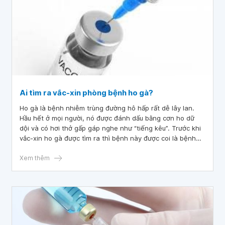
Ai tìm ra vắc-xin phòng bệnh ho gà?
Ho gà là bệnh nhiễm trùng đường hô hấp rất dễ lây lan.
Hầu hết ở mọi người, nó được đánh dấu bằng cơn ho dữ
dội và có hơi thở gấp gáp nghe như “tiếng kêu”. Trước khi
vắc-xin ho gà được tìm ra thì bệnh này được coi là bệnh
thời thơ ấu. Người đầu tiên tìm ra vắc-xin phòng bệnh ho
gà là bác sĩ nhi khoa Leila Denmark.
Xem thêm