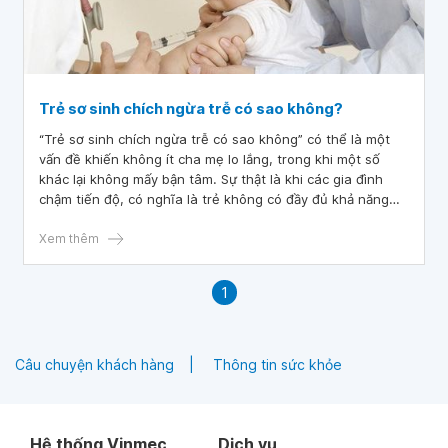
Trẻ sơ sinh chích ngừa trễ có sao không?
“Trẻ sơ sinh chích ngừa trễ có sao không” có thể là một
vấn đề khiến không ít cha mẹ lo lắng, trong khi một số
khác lại không mấy bận tâm. Sự thật là khi các gia đình
chậm tiến độ, có nghĩa là trẻ không có đầy đủ khả năng
miễn dịch đối với bệnh tật, do đó dễ bị nhiễm trùng. Bởi lẽ,
tiêm chủng không đầy đủ khiến trẻ có nguy cơ nhiễm căn
Xem thêm
bệnh mà vắc xin được dùng để bảo vệ chống lại.
1
Câu chuyện khách hàng
Thông tin sức khỏe
Hệ thống Vinmec
Dịch vụ