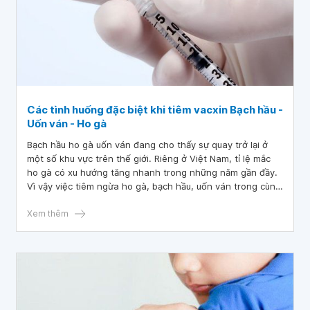
Các tình huống đặc biệt khi tiêm vacxin Bạch hầu -
Uốn ván - Ho gà
Bạch hầu ho gà uốn ván đang cho thấy sự quay trở lại ở
một số khu vực trên thế giới. Riêng ở Việt Nam, tỉ lệ mắc
ho gà có xu hướng tăng nhanh trong những năm gần đầy.
Vì vậy việc tiêm ngừa ho gà, bạch hầu, uốn ván trong cùng
một mũi vacxin 3 trong 1 hiện đang là một phương pháp
phòng bệnh hiệu quả.
Xem thêm