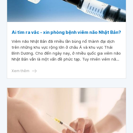
Ai tìm ra vắc - xin phòng bệnh viêm não Nhật Bản?
Viêm não Nhật Bản đã nhiều lần bùng nổ thành đại dịch
trên những khu vực rộng lớn ở châu Á và khu vực Thái
Bình Dương. Cho đến ngày nay, ở nhiều quốc gia viêm não
Nhật Bản vẫn là một vấn đề phức tạp. Tuy nhiên viêm não
Nhật Bản có thể phòng ngừa được bằng vắc - xin, vậy vắc
- xin viêm não Nhật Bản ra đời như thế nào?
Xem thêm