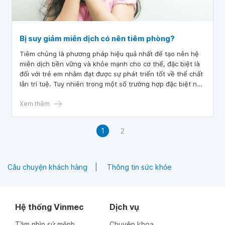
Bị suy giảm miễn dịch có nên tiêm phòng?
Tiêm chủng là phương pháp hiệu quả nhất để tạo nên hệ
miễn dịch bền vững và khỏe mạnh cho cơ thể, đặc biệt là
đối với trẻ em nhằm đạt được sự phát triển tốt về thể chất
lẫn trí tuệ. Tuy nhiên trong một số trường hợp đặc biệt như
tiêm chủng cho trẻ suy giảm miễn dịch thì cần có những
lưu ý nhất định.
Xem thêm
1
2
Câu chuyện khách hàng
Thông tin sức khỏe
Hệ thống Vinmec
Dịch vụ
Tầm nhìn sứ mệnh
Chuyên khoa