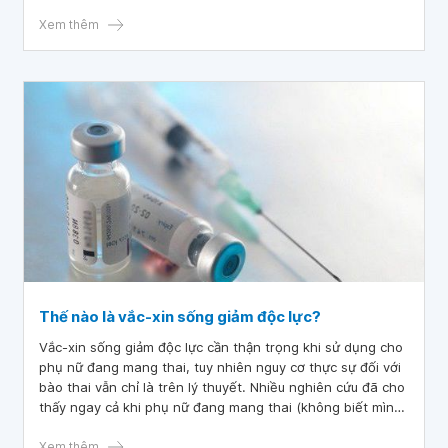
Xem thêm
Thế nào là vắc-xin sống giảm độc lực?
Vắc-xin sống giảm độc lực cần thận trọng khi sử dụng cho
phụ nữ đang mang thai, tuy nhiên nguy cơ thực sự đối với
bào thai vẫn chỉ là trên lý thuyết. Nhiều nghiên cứu đã cho
thấy ngay cả khi phụ nữ đang mang thai (không biết mình
có thai) tiêm vắc xin rubella thì cũng không làm tăng nguy
cơ dị tật thai nhi.
Xem thêm