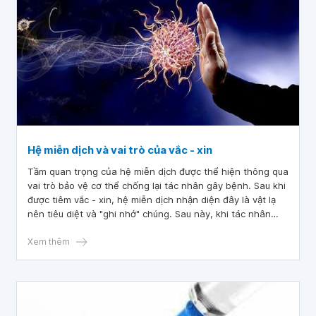
Hệ miễn dịch và vai trò của vắc - xin
Tầm quan trọng của hệ miễn dịch được thể hiện thông qua
vai trò bảo vệ cơ thể chống lại tác nhân gây bệnh. Sau khi
được tiêm vắc - xin, hệ miễn dịch nhận diện đây là vật lạ
nên tiêu diệt và "ghi nhớ" chúng. Sau này, khi tác nhân
gây bệnh thật sự xâm nhập vào cơ thể, hệ miễn dịch đã ở
tư thế sẵn sàng để nhận diện và tấn công một cách nhanh
Xem thêm
chóng hơn và hiệu quả hơn.