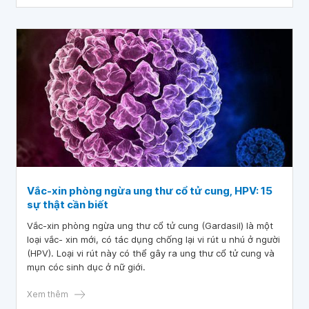
Vắc-xin phòng ngừa ung thư cổ tử cung, HPV: 15
sự thật cần biết
Vắc-xin phòng ngừa ung thư cổ tử cung (Gardasil) là một
loại vắc- xin mới, có tác dụng chống lại vi rút u nhú ở người
(HPV). Loại vi rút này có thể gây ra ung thư cổ tử cung và
mụn cóc sinh dục ở nữ giới.
Xem thêm