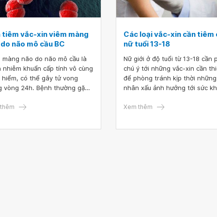
h tiêm vắc-xin viêm màng
Các loại vắc-xin cần tiêm
 do não mô cầu BC
nữ tuổi 13-18
 màng não do não mô cầu là
Nữ giới ở độ tuổi từ 13-18 cần 
 nhiễm khuẩn cấp tính vô cùng
chú ý tới những vắc-xin cần thi
 hiểm, có thể gây tử vong
để phòng tránh kịp thời những
g vòng 24h. Bệnh thường gặp
nhân xấu ảnh hưởng tới sức k
 sơ sinh và trẻ nhỏ, rất dễ lây
thành ổ dịch lớn do vi khuẩn có
thêm
Xem thêm
năng lây qua đường hô hấp. Do
việc tiêm vắc-xin viêm màng
BC cho trẻ em là rất cần thiết.