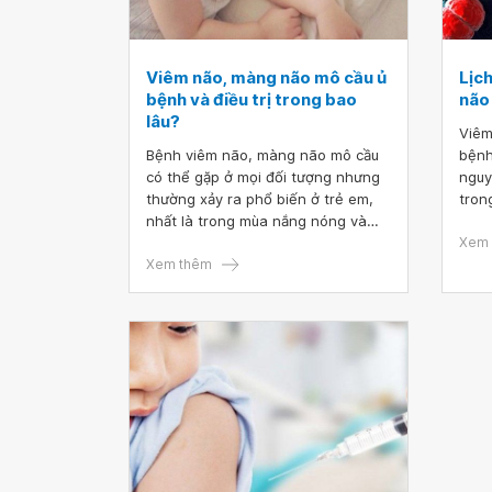
Viêm não, màng não mô cầu ủ
Lịc
bệnh và điều trị trong bao
não
lâu?
Viêm
Bệnh viêm não, màng não mô cầu
bệnh
có thể gặp ở mọi đối tượng nhưng
nguy
thường xảy ra phổ biến ở trẻ em,
tron
nhất là trong mùa nắng nóng và
ở trẻ
thời tiết chuyển lạnh. Thời gian ủ
lan 
Xem 
bệnh trung bình thường là 4 ngày.
Xem thêm
khả 
Viêm màng não điều trị bao lâu phụ
đó, 
thuộc vào tình hình thực tế của
não 
bệnh nhân.