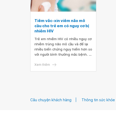
Tiêm vắc-xin viêm não mô
cầu cho trẻ em có nguy cơ bị
nhiễm HIV
Trẻ em nhiễm HIV có nhiều nguy cơ
nhiễm trùng não mô cầu và để lại
nhiều biến chứng nguy hiểm hơn so
với người bình thường mắc bệnh. Vì
vậy, cách tốt để phòng bệnh là
tiêm phòng vắc - xin não mô cầu
Xem thêm
BC và vắc - xin não mô cầu AC bảo
vệ chống lại vi khuẩn gây bệnh.
Câu chuyện khách hàng
Thông tin sức khỏe