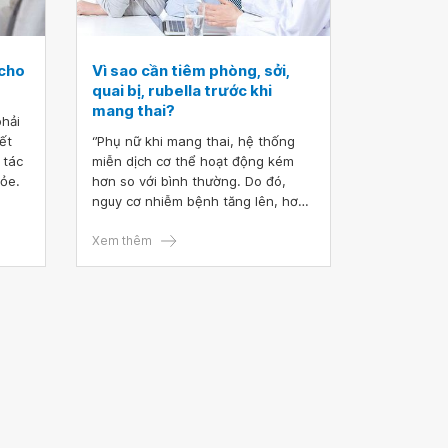
 cho
Vì sao cần tiêm phòng, sởi,
quai bị, rubella trước khi
mang thai?
phải
ết
‘’Phụ nữ khi mang thai, hệ thống
 tác
miễn dịch cơ thể hoạt động kém
hỏe.
hơn so với bình thường. Do đó,
nguy cơ nhiễm bệnh tăng lên, hơn
nữa nhiều bệnh thông thường cũng
có thể tiến triển nặng, gây hại tới
Xem thêm
sức khỏe của mẹ và bé. Tiêm
phòng trước khi mang thai là cách
tốt nhất để bảo vệ sức khỏe của
mẹ, là sự chuẩn bị tốt nhất để chào
đón thai nhi’’, BSCK II Huỳnh Thị
Hiên, khoa Sản phụ khoa, Bệnh
viện ĐKQT Vinmec Nha Trang cho
biết.