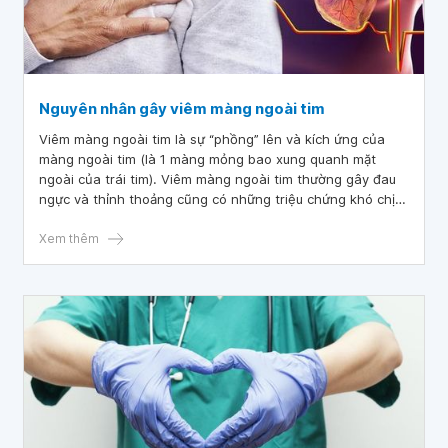
Nguyên nhân gây viêm màng ngoài tim
Viêm màng ngoài tim là sự “phồng” lên và kích ứng của
màng ngoài tim (là 1 màng mỏng bao xung quanh mặt
ngoài của trái tim). Viêm màng ngoài tim thường gây đau
ngực và thỉnh thoảng cũng có những triệu chứng khó chịu
khác. Đau ngực dữ dội do viêm màng ngoài tim có thể là
do màng ngoài tim bị rách.
Xem thêm