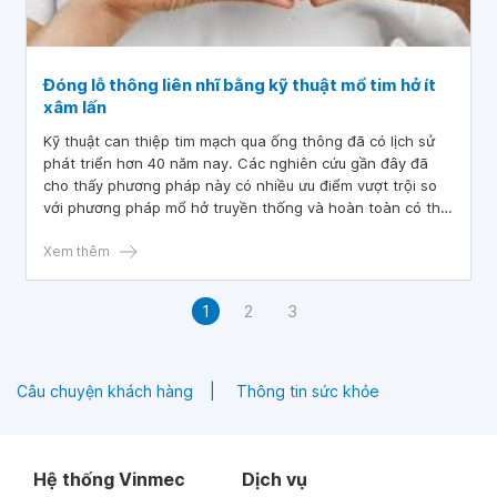
Đóng lỗ thông liên nhĩ bằng kỹ thuật mổ tim hở ít
xâm lấn
Kỹ thuật can thiệp tim mạch qua ống thông đã có lịch sử
phát triển hơn 40 năm nay. Các nghiên cứu gần đây đã
cho thấy phương pháp này có nhiều ưu điểm vượt trội so
với phương pháp mổ hở truyền thống và hoàn toàn có thể
thực hiện thường quy cho một số bệnh tim, đặc biệt là can
thiệp đóng lỗ thông liên nhĩ.
Xem thêm
1
2
3
Câu chuyện khách hàng
Thông tin sức khỏe
Hệ thống Vinmec
Dịch vụ