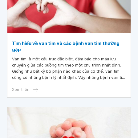
Tìm hiểu về van tim và các bệnh van tim thường
gặp
Van tim là một cấu trúc đặc biệt, đảm bảo cho máu lưu
chuyển giữa các buồng tim theo một chu trình nhất định.
Giống như bất kỳ bộ phận nào khác của cơ thể, van tim
cũng có những bệnh lý nhất định. Vậy những bệnh van tim
thường gặp là những bệnh gì, sau đây chúng ta cùng tìm
hiểu.
Xem thêm