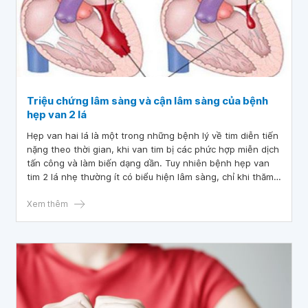
Triệu chứng lâm sàng và cận lâm sàng của bệnh
hẹp van 2 lá
Hẹp van hai lá là một trong những bệnh lý về tim diễn tiến
nặng theo thời gian, khi van tim bị các phức hợp miễn dịch
tấn công và làm biến dạng dần. Tuy nhiên bệnh hẹp van
tim 2 lá nhẹ thường ít có biểu hiện lâm sàng, chỉ khi thăm
khám cận lâm sàng mới phát hiện thì hầu hết đã chuyển
sang giai đoạn nặng dẫn đến suy tim.
Xem thêm