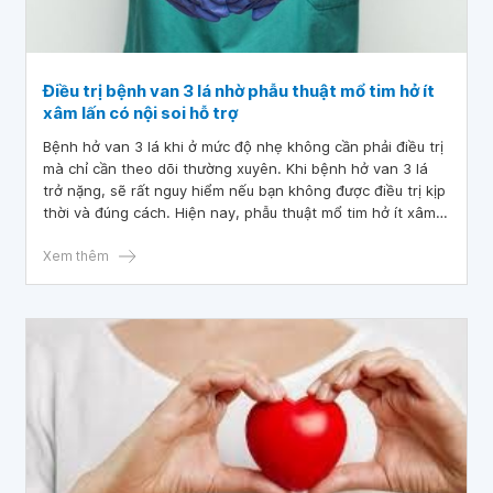
Điều trị bệnh van 3 lá nhờ phẫu thuật mổ tim hở ít
xâm lấn có nội soi hỗ trợ
Bệnh hở van 3 lá khi ở mức độ nhẹ không cần phải điều trị
mà chỉ cần theo dõi thường xuyên. Khi bệnh hở van 3 lá
trở nặng, sẽ rất nguy hiểm nếu bạn không được điều trị kịp
thời và đúng cách. Hiện nay, phẫu thuật mổ tim hở ít xâm
lấn để sửa van tim hoặc thay bằng van tim nhân tạo được
áp dụng trong điều trị cho những bệnh nhân bị nặng mà
Xem thêm
không thể điều trị nội khoa được.