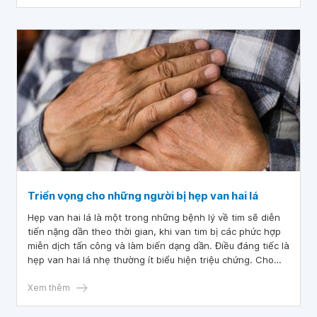
Triển vọng cho những người bị hẹp van hai lá
Hẹp van hai lá là một trong những bệnh lý về tim sẽ diễn
tiến nặng dần theo thời gian, khi van tim bị các phức hợp
miễn dịch tấn công và làm biến dạng dần. Điều đáng tiếc là
hẹp van hai lá nhẹ thường ít biểu hiện triệu chứng. Cho
nên khi bệnh nhân đến viện khám thường là giai đoạn trễ,
van tim hẹp rất nặng dẫn đến suy tim.
Xem thêm