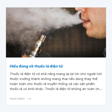
Hiểu đúng về thuốc lá điện tử
Thuốc lá điện tử có khả năng mang lại lợi ích cho người hút
thuốc trưởng thành không mang thai nếu dùng thay thế
hoàn toàn cho thuốc lá truyền thống và các sản phẩm
thuốc lá có khói khác. Thuốc lá điện tử không an toàn cho
thanh thiếu niên, thanh niên, phụ nữ có thai hoặc người
lớn hiện không sử dụng các sản phẩm thuốc lá.
Xem thêm