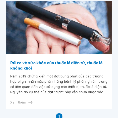
Rủi ro về sức khỏe của thuốc lá điện tử, thuốc lá
không khói
Năm 2019 chứng kiến một đợt bùng phát của các trường
hợp bị ghi nhận mắc phải những bệnh lý phổi nghiêm trọng
có liên quan đến việc sử dụng các thiết bị thuốc lá điện tử.
Nguyên do cụ thể của đợt “dịch” này vẫn chưa được xác
định, không rõ là do dịch lỏng chứa nicotin trong thuốc lá
điện tử hay tetrahydrocannabinol (THC) - Chất kích thích
Xem thêm
thần kinh chính của cần sa- hay không và liệu những sản
phẩm độc hại này được mua bán ngay trên đường phố hay
1