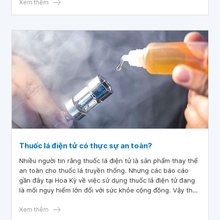
cung cấp thông tin tổng quan về bằng chứng nghiên cứu
Xem thêm
mới nhất về những rủi ro tiềm ẩn của thuốc lá điện tử và
vaping.
Thuốc lá điện tử có thực sự an toàn?
Nhiều người tin rằng thuốc lá điện tử là sản phẩm thay thế
an toàn cho thuốc lá truyền thống. Nhưng các báo cáo
gần đây tại Hoa Kỳ về việc sử dụng thuốc lá điện tử đang
là mối nguy hiểm lớn đối với sức khỏe cộng đồng. Vậy thực
sự thì hút thuốc lá điện tử có độc hại không?
Xem thêm