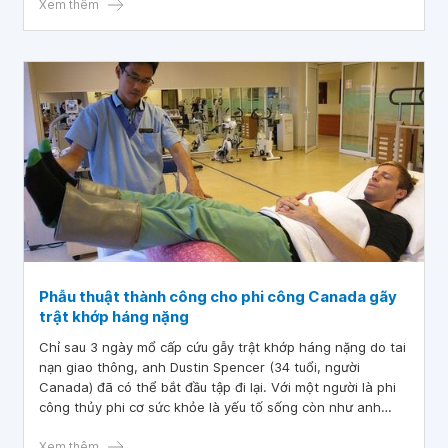
Xem thêm
Phẫu thuật thành công cho phi công Canada gãy
trật khớp háng nặng
Chỉ sau 3 ngày mổ cấp cứu gẫy trật khớp háng nặng do tai
nạn giao thông, anh Dustin Spencer (34 tuổi, người
Canada) đã có thể bắt đầu tập đi lại. Với một người là phi
công thủy phi cơ sức khỏe là yếu tố sống còn như anh
Dustin thì sự hồi phục thể lực nhanh chóng phẫu thuật sau
ca mổ tại Vinmec Times City khiến anh rất bất ngờ và hài
Xem thêm