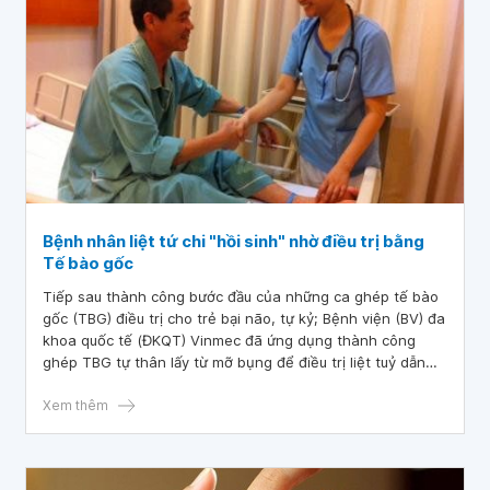
Bệnh nhân liệt tứ chi "hồi sinh" nhờ điều trị bằng
Tế bào gốc
Tiếp sau thành công bước đầu của những ca ghép tế bào
gốc (TBG) điều trị cho trẻ bại não, tự kỷ; Bệnh viện (BV) đa
khoa quốc tế (ĐKQT) Vinmec đã ứng dụng thành công
ghép TBG tự thân lấy từ mỡ bụng để điều trị liệt tuỷ dẫn
đến liệt tứ chi, hoàn toàn mất cảm giác từ cổ trở xuống
cho một bệnh nhân (BN) chấn thương cột sống. Đây thực
Xem thêm
sự là một tin vui, đem đến cơ hội điều trị mới cho những BN
chấn thương cột sống có tuỷ sống bị tổn thương.