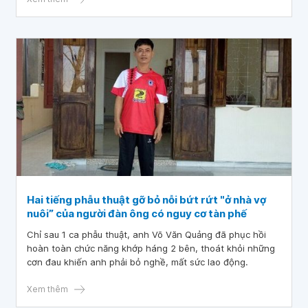
lòng.
Hai tiếng phẫu thuật gỡ bỏ nỗi bứt rứt "ở nhà vợ
nuôi” của người đàn ông có nguy cơ tàn phế
Chỉ sau 1 ca phẫu thuật, anh Võ Văn Quảng đã phục hồi
hoàn toàn chức năng khớp háng 2 bên, thoát khỏi những
cơn đau khiến anh phải bỏ nghề, mất sức lao động.
Xem thêm