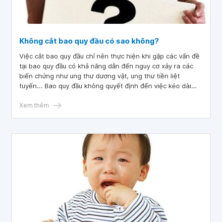
Không cắt bao quy đầu có sao không?
Việc cắt bao quy đầu chỉ nên thực hiện khi gặp các vấn đề
tại bao quy đầu có khả năng dẫn đến nguy cơ xảy ra các
biến chứng như ung thư dương vật, ung thư tiền liệt
tuyến... Bao quy đầu không quyết định đến việc kéo dài
thời gian quan hệ tình dục. Do đó, nam giới cần thận trọng
trước khi quyết định cắt bao quy đầu.
Xem thêm