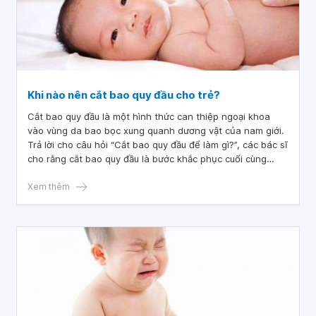
Khi nào nên cắt bao quy đầu cho trẻ?
Cắt bao quy đầu là một hình thức can thiệp ngoại khoa
vào vùng da bao bọc xung quanh dương vật của nam giới.
Trả lời cho câu hỏi “Cắt bao quy đầu để làm gì?”, các bác sĩ
cho rằng cắt bao quy đầu là bước khắc phục cuối cùng
nhằm giúp trẻ em nam giải quyết được vấn đề khó tiểu và
vệ sinh liên quan đến các bất thường vùng da quy đầu.
Xem thêm