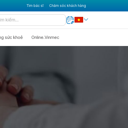
Tìm bác sĩ
Chăm sóc khách hàng
ng sức khoẻ
Online.Vinmec