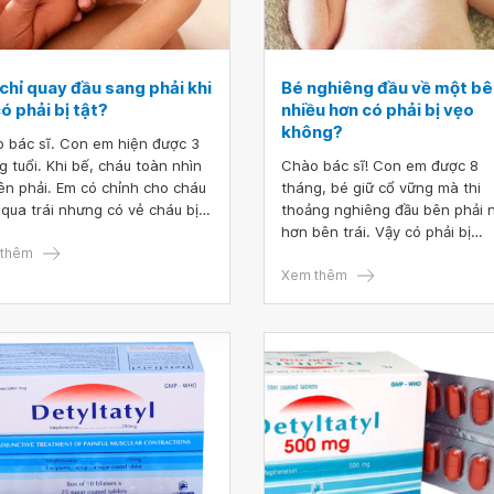
chỉ quay đầu sang phải khi
Bé nghiêng đầu về một bê
ó phải bị tật?
nhiều hơn có phải bị vẹo
không?
 bác sĩ. Con em hiện được 3
g tuổi. Khi bế, cháu toàn nhìn
Chào bác sĩ! Con em được 8
ên phải. Em có chỉnh cho cháu
tháng, bé giữ cổ vững mà thi
 qua trái nhưng có vẻ cháu bị
thoảng nghiêng đầu bên phải 
hay sao ấy ạ. Khi nằm thì bé
hơn bên trái. Vậy có phải bị
 qua trái bình thường. Bác sĩ
thêm
nghiêng đầu không ạ. Xin cảm
hỏi cháu như thế có phải bị tật
bác sĩ!
Xem thêm
g ạ? Phải điều trị thế nào ạ?
 bác sĩ tư vấn giúp em.