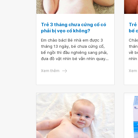
Trẻ 3 tháng chưa cứng cổ có
Trẻ 
phải bị vẹo cổ không?
bế c
Em chào bác! Bé nhà em được 3
Chào
tháng 13 ngày, bé chưa cứng cổ,
thán
bế ngồi thì đầu nghiêng sang phải,
về b
đưa đồ vật nhìn bé vẫn nhìn quay
nhìn
đầu bình thường, bé vẫn bú nhiều
đau 
tư thế bình thường, bú được cả 2
Xem thêm
xoay
Xem 
bên nhưng người hàng xóm ông bà
cho 
con em bảo cháu bị vẹo cổ
khôn
Mong