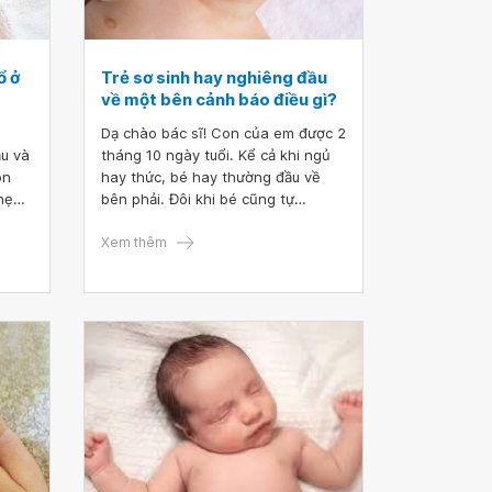
ổ ở
Trẻ sơ sinh hay nghiêng đầu
về một bên cảnh báo điều gì?
Dạ chào bác sĩ! Con của em được 2
ầu và
tháng 10 ngày tuổi. Kể cả khi ngủ
òn
hay thức, bé hay thường đầu về
hẹo
bên phải. Đôi khi bé cũng tự
nghiêng hoặc em phải nghiêng đầu
cổ ở
bé về bên trái. Bác sĩ cho em hỏi
Xem thêm
ĩ.
bé như vậy có bị làm sao không ạ?
Mong bác sĩ tư vấn giúp em, em xin
cảm ơn.