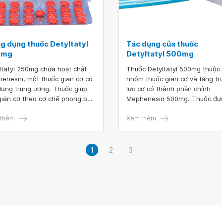
g dụng thuốc Detyltatyl
Tác dụng của thuốc
0mg
Detyltatyl 500mg
ltatyl 250mg chứa hoạt chất
Thuốc Detyltatyl 500mg thuộc
enesin, một thuốc giãn cơ có
nhóm thuốc giãn cơ và tăng t
dụng trung ương. Thuốc giúp
lực cơ có thành phần chính
giãn cơ theo cơ chế phong bế
Mephenesin 500mg. Thuốc đư
 kinh cơ. Bài viết dưới đây sẽ
bào chế ở dạng viên nén bao 
 cấp cho quý đọc giả một số
thêm
chỉ định điều trị cho các cơn đ
Xem thêm
g tin tổng quát về loại thuốc
cứng cơ của bệnh thoái hoá đ
sống hoặc rối loạn tư thế cột 
vẹo cổ...
1
2
3