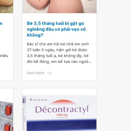
n
Bé 3,5 tháng tuổi bị gật gù
nghiêng đầu có phải vẹo cổ
không?
Bác sĩ cho em hỏi bé nhà em sinh
37 tuần 5 ngày, hiện giờ bé được
nhiều
3,5 tháng tuổi ạ, bé không lẫy, bé
đòi bế đứng, em bế tựa vào người
 ơn
đầu bé bị nghiêng sang một bên và
bị gật gù nữa ạ, em cho bé tập
Xem thêm
ngóc đầu thì bé vẫn ngóc được ạ,
bé vẫn quay trái phải được ạ. Bác sĩ
cho em hỏi bé 3,5 tháng tuổi bị gật
gù nghiêng đầu có phải vẹo cổ
không?