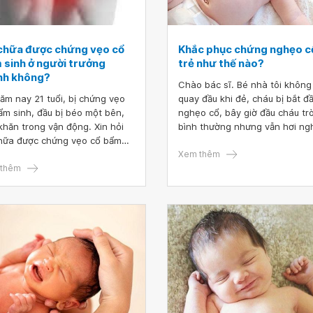
chữa được chứng vẹo cổ
Khắc phục chứng nghẹo c
 sinh ở người trưởng
trẻ như thế nào?
nh không?
Chào bác sĩ. Bé nhà tôi không
ăm nay 21 tuổi, bị chứng vẹo
quay đầu khi đẻ, cháu bị bắt đ
ẩm sinh, đầu bị béo một bên,
nghẹo cổ, bây giờ đầu cháu tr
khăn trong vận động. Xin hỏi
bình thường nhưng vẫn hơi ng
hữa được chứng vẹo cổ bẩm
cổ. Mong bác sĩ tư vấn giúp tôi
 ở người trưởng thành không?
cách khắc phục chứng nghẹo 
Xem thêm
mong sớm nhận được phản hồi
thêm
trẻ như thế nào? Cảm ơn bác s
bác sĩ. Em xin cảm ơn.