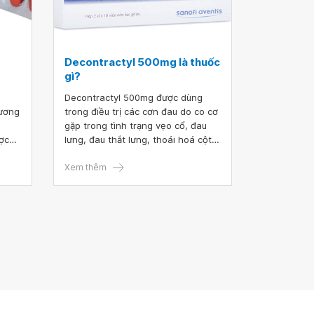
Decontractyl 500mg là thuốc
gì?
Decontractyl 500mg được dùng
rương
trong điều trị các cơn đau do co cơ
gặp trong tình trạng vẹo cổ, đau
ợc
lưng, đau thắt lưng, thoái hoá cột
phim,
sống hoặc rối loạn tư thế cột sống.
au co
Decontractyl tác dụng trên hệ thần
Xem thêm
ốt
kinh trung ương, tuỷ sống và ngoại
sống,
vi, có tác dụng tư giãn cơ.