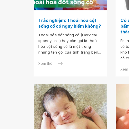
Trắc nghiệm: Thoái hóa cột
Có 
sống cổ có nguy hiểm không?
bẩm
thà
Thoái hóa đốt sống cổ (Cervical
spondylosis) hay còn gọi là thoái
Em n
hóa cột sống cổ là một trong
cổ b
những tên gọi của tình trạng bệnh
khó 
lý thoái hóa hệ thống xương cột
có c
sống do nhiều nguyên nhân khác
Xem thêm
sinh
nhau trong công việc, lao động,
Rất 
Xem 
hoạt động, tuổi tác.
của 