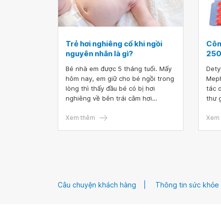
Trẻ hơi nghiêng cổ khi ngồi
Côn
nguyên nhân là gì?
25
Bé nhà em được 5 tháng tuổi. Mấy
Dety
hôm nay, em giữ cho bé ngồi trong
Meph
lòng thì thấy đầu bé có bị hơi
tác 
nghiêng về bên trái cằm hơi
thư 
nghiêng về bên phải nhưng vẫn
thần
quay quan sát được cả hai bên
Xem thêm
cung
Xem 
bình thường. Lúc nằm đầu bé vẫn
thôn
thẳng bình thường chỉ khi ngồi mới
này.
bị hơi nghiêng. Vậy bác sĩ cho em
hỏi trẻ hơi nghiêng cổ khi ngồi
nguyên nhân là gì? Em cảm ơn bác
sĩ.
Câu chuyện khách hàng
Thông tin sức khỏe