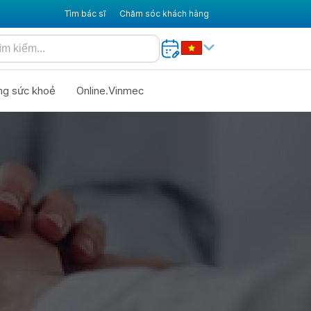
Tìm bác sĩ
Chăm sóc khách hàng
ng sức khoẻ
Online.Vinmec