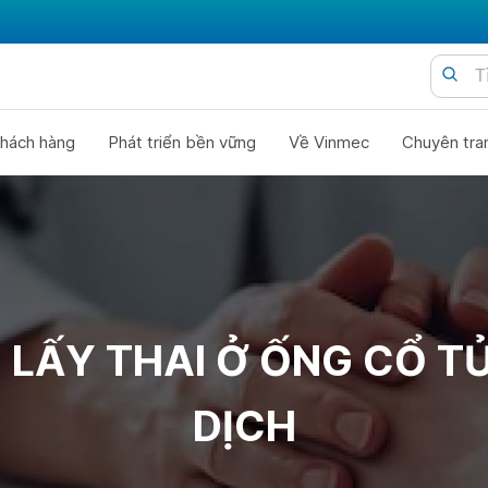
hách hàng
Phát triển bền vững
Về Vinmec
Chuyên tra
 LẤY THAI Ở ỐNG CỔ T
DỊCH