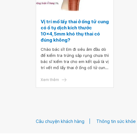
Vị trí mổ lấy thai ở ống tử cung
có ổ tụ dịch kích thước
10x4,5mm khó thụ thai có
đúng không?
Chào bác sĩ! Em đi siêu âm đầu dò
để kiểm tra trứng sắp rụng chưa thì
bác sĩ kiểm tra cho em kết quả là vị
trí vết mổ lấy thai ở ống cổ tử cung
có ổ tụ dịch kích thước: 10x4,5mm.
Bác sĩ có bảo là trường hợp này rất
Xem thêm
khó thụ thai và khuyên nên ra
bệnh viện khác kiểm tra cho kĩ.
Bác sĩ cho em hỏi, vị trí mổ lấy thai
ở ống tử cung có ổ tụ dịch kích
thước 10x4,5mm khó thụ thai có
đúng không ạ? Rất mong bác sĩ tư
Câu chuyện khách hàng
Thông tin sức khỏe
vấn, cảm ơn bác sĩ!