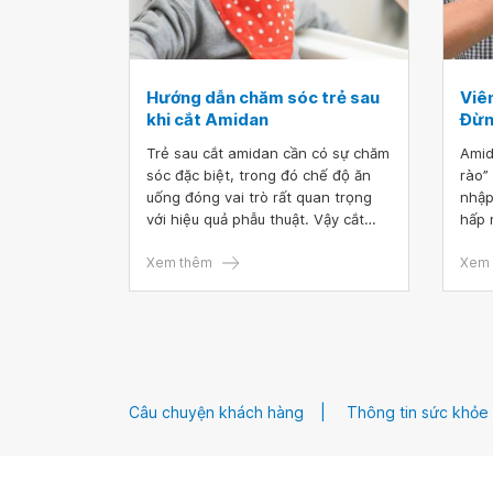
tuổi
dài 
Hướng dẫn chăm sóc trẻ sau
Viê
khi cắt Amidan
Đừn
Trẻ sau cắt amidan cần có sự chăm
Amid
sóc đặc biệt, trong đó chế độ ăn
rào”
uống đóng vai trò rất quan trọng
nhập
với hiệu quả phẫu thuật. Vậy cắt
hấp 
amidan kiêng gì? Tìm hiểu chế độ
amid
ăn uống và chế độ sinh hoạt của
Xem thêm
trẻ 
Xem 
trẻ để tránh những tai biến sau
xuất
phẫu thuật qua bài viết dưới đây.
hiện
dài 
nhiề
Câu chuyện khách hàng
Thông tin sức khỏe