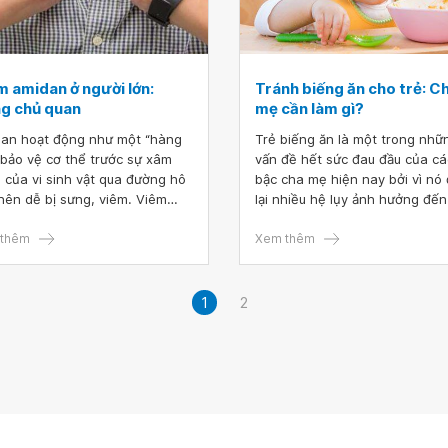
 nghẹt mũi, ngủ ngáy to kéo
là dấu hiệu bệnh gì?
m amidan ở người lớn:
Tránh biếng ăn cho trẻ: C
g chủ quan
mẹ cần làm gì?
an hoạt động như một “hàng
Trẻ biếng ăn là một trong nhữ
 bảo vệ cơ thể trước sự xâm
vấn đề hết sức đau đầu của cá
 của vi sinh vật qua đường hô
bậc cha mẹ hiện nay bởi vì nó
nên dễ bị sưng, viêm. Viêm
lại nhiều hệ lụy ảnh hưởng đến sự
an thường xảy ra ở đối tượng
phát triển bình thường của tr
nhỏ. Tuy nhiên, bệnh lý cũng
thêm
khiến trẻ còi cọc, suy giảm hệ
Xem thêm
 hiện trên người lớn, và biểu
dịch, chậm phát triển, thiếu cá
 với tình trạng tái phát và kéo
khoáng chất như canxi, kẽm, s
dai dẳng, thậm chí còn gây ra
vitamin A, C, D,...Phần lớn trẻ 
1
2
u biến chứng nguy hiểm.
suy dinh dưỡng đều do nguyên
nhân biếng ăn ở trẻ gây nên.