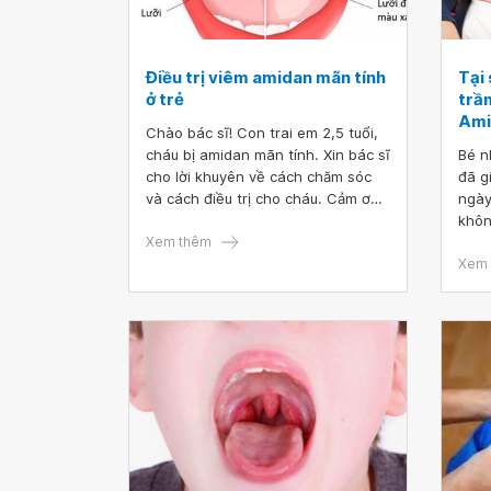
Điều trị viêm amidan mãn tính
Tại 
ở trẻ
trầ
Ami
Chào bác sĩ! Con trai em 2,5 tuổi,
cháu bị amidan mãn tính. Xin bác sĩ
Bé n
cho lời khuyên về cách chăm sóc
đã g
và cách điều trị cho cháu. Cảm ơn
ngày
bác sĩ ạ.
khôn
Xem thêm
nhiề
viêm
Xem 
phục