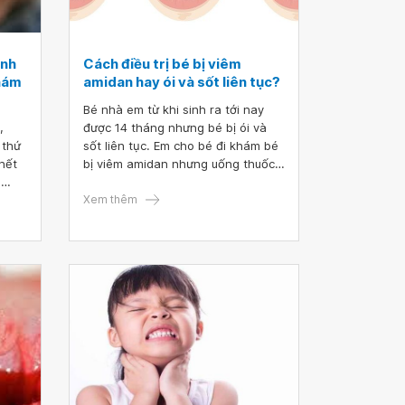
ánh
Cách điều trị bé bị viêm
khám
amidan hay ói và sốt liên tục?
Bé nhà em từ khi sinh ra tới nay
,
được 14 tháng nhưng bé bị ói và
 thứ
sốt liên tục. Em cho bé đi khám bé
hết
bị viêm amidan nhưng uống thuốc
h
suốt mà không thấy hết hẳn, bé
n em
ngủ hàng đêm nóng 37-38 độ hay
Xem thêm
thở.
lăn lộn khóc không bú không ăn,
- 5
thấy sữa thấy đồ ăn là ói và giảm
i trẻ
cân. Em đã đổi nhiều sữa nhưng bé
 sốt
không chịu hợp tác. Vậy bác sĩ cho
rị
em hỏi cách điều trị bé bị viêm
ạ?
amidan hay ói và sốt liên tục?