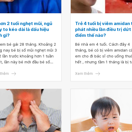
ơn 2 tuổi nghẹt mũi, ngủ
Trẻ 4 tuổi bị viêm amidan 
 to kéo dài là dấu hiệu
phát nhiều lần điều trị dứt
h gì?
điểm thế nào?
em bé gái 28 tháng. Khoảng 2
Bé nhà em 4 tuổi. Cách đây 4
g nay bé bị sổ mũi nghẹt mũi 3
tháng, bé có bị viêm amidan c
 2 lần trước khoảng hơn 1 tuần
em cho đi bác sĩ cho uống thu
ết, lần này bé mới đầu bé sổ
hết , nhưng tầm 1 tháng là bị tá
 hắt hơi nhiều ngày. Đầu tiên
lại nhiều lần. Vậy bác sĩ cho e
hôm sau bé không hắt hơi nữa
thêm
trẻ 4 tuổi bị viêm amidan tái p
Xem thêm
hỉ sổ mũi và nghẹt mũi. Em
nhiều lần điều trị dứt điểm thế
bé uống kháng sinh 7 ngày.
Em cảm ơn bác sĩ.
giờ bé không còn chảy mũi ra
i nữa, mà em nghe bé bị
t ở mũi sau, khi bé thở nghe
 khịt khịt ở trong mũi, nhìn
 mắt thường không thấy dịch,
ần nay bé ngủ ngáy tiếng ngáy
to. Bác sĩ cho em hỏi bé hơn 2