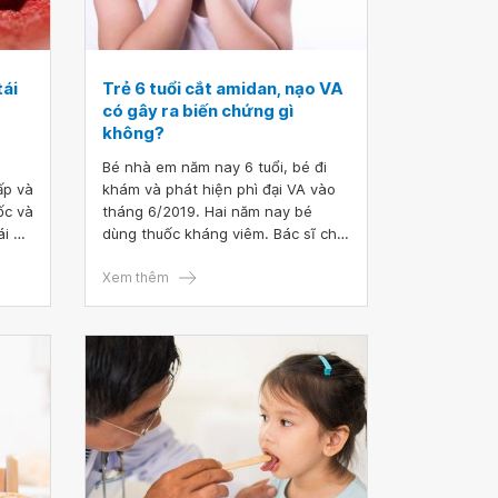
tái
Trẻ 6 tuổi cắt amidan, nạo VA
có gây ra biến chứng gì
không?
Bé nhà em năm nay 6 tuổi, bé đi
ấp và
khám và phát hiện phì đại VA vào
ốc và
tháng 6/2019. Hai năm nay bé
i đi
dùng thuốc kháng viêm. Bác sĩ cho
m hỏi
em hỏi trẻ 6 tuổi cắt amidan, nạo
hát
VA có gây ra biến chứng gì không?
Xem thêm
 nào?