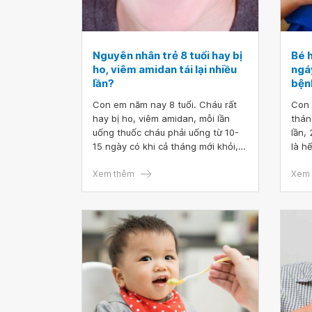
Nguyên nhân trẻ 8 tuổi hay bị
Bé h
ho, viêm amidan tái lại nhiều
ngáy
lần?
bện
Con em năm nay 8 tuổi. Cháu rất
Con 
hay bị ho, viêm amidan, mỗi lần
thán
uống thuốc cháu phải uống từ 10-
lần,
15 ngày có khi cả tháng mới khỏi,
là h
xong khỏi một thời gian ngắn cháu
mũi,
lại bị lại. Từ bé đến giờ năm nào
Xem thêm
qua 
Xem 
cháu cũng bị 7-8 lần. Bác sĩ cho em
mà c
hỏi nguyên nhân trẻ 8 tuổi hay bị
cho 
ho, viêm amidan tái lại nhiều lần?
Bây 
Hướng điều trị cho trẻ như thế nào
ngoà
thưa bác sĩ? Em cảm ơn bác sĩ.
nghẹ
tiếng
bằng
1 tu
rất 