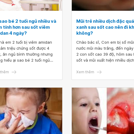
sao bé 2 tuổi ngủ nhiều và
Mũi trẻ nhiều dịch đặc qu
m tính hơn sau sốt viêm
xanh sau sốt cao nên đi 
dan 4 ngày?
không?
hà em 2 tuổi bị viêm amidan
Chào bác sĩ, Con em bị sổ mũi
iảm triệu chứng sốt được 4
nước mũi màu trắng, đến ngày
, ăn ngủ bình thường nhưng
2 con sốt cao 39 độ, hôm sau 
g hiểu ại sao bé 2 tuổi ngủ
sốt và mũi xuất hiện nhiều dịc
u và trầm tính hơn sau sốt
nhầy đặc quánh màu xanh. Co
 amidan 4 ngày và cách khắc
thêm
không có triệu chứng ho, khó 
Xem thêm
 ạ.
Em vẫn rửa mũi đều cho con 3 
lần/ngày. Bác sĩ cho em hỏi mũ
nhiều dịch đặc quánh xanh sau
cao nên đi khám không? Điều t
bằng kháng sinh được không 
Cảm ơn bác sĩ!