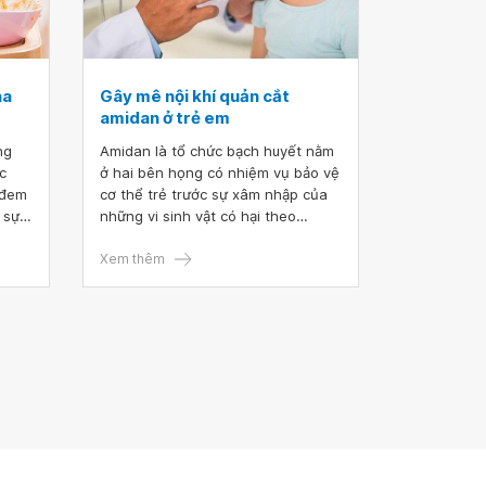
ha
Gây mê nội khí quản cắt
amidan ở trẻ em
ng
Amidan là tổ chức bạch huyết nằm
c
ở hai bên họng có nhiệm vụ bảo vệ
 đem
cơ thể trẻ trước sự xâm nhập của
những vi sinh vật có hại theo
ẻ như
đường hô hấp và tiêu hoá. Nhiều
 miễn
trẻ bị viêm amidan thường được chỉ
Xem thêm
c
định phẫu thuật cắt amidan để hạn
ắt,
chế các biến chứng viêm amidan
em bị
như khó thở, ngủ ngáy, nhiễm
trùng tái phát nhiều lần. Phẫu thuật
cắt amidan ở trẻ em có mục đích
nhằm lấy bỏ toàn bộ tổ chức
amidan bị viêm hoặc quá sản ở
vùng hầu họng.