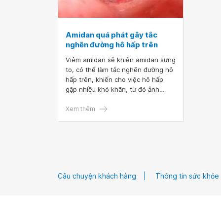
Amidan quá phát gây tắc
nghẽn đường hô hấp trên
Viêm amidan sẽ khiến amidan sưng
to, có thể làm tắc nghẽn đường hô
hấp trên, khiến cho việc hô hấp
gặp nhiều khó khăn, từ đó ảnh
hưởng đến cuộc sống hàng ngày
của bạn.
Xem thêm
Câu chuyện khách hàng
Thông tin sức khỏe