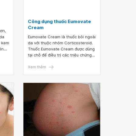
Công dụng thuốc Eumovate
Cream
 da
Eumovate Cream là thuốc bôi ngoài
g kem
da với thuộc nhóm Corticosteroid.
ền
Thuốc Eumovate Cream được dùng
màu
tại chỗ để điều trị các triệu chứng
huốc
viêm da và ngứa của các bệnh lý
ngoài da có đáp ứng với steroid.
Xem thêm
Liều dùng, cách dùng và lưu ý sử
dụng cũng như bảo quản thuốc
Eumovate Cream sẽ có trong bài
viết dưới đây.