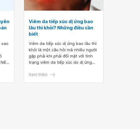
ứa.
háp
 sản
uyên
Viêm da tiếp xúc dị ứng bao
oán
lâu thì khỏi? Những điều cần
biết
i sao
Viêm da tiếp xúc dị ứng bao lâu thì
khỏi là một câu hỏi mà nhiều người
ó
gặp phải khi phải đối mặt với tình
. Nếu
trạng viêm da tiếp xúc do dị ứng
ia
hoặc kích ứng. Trong bài viết này,
chúng ta sẽ cùng tìm hiểu về
Xem thêm
nguyên nhân, triệu chứng và thời
gian hồi phục của viêm da tiếp xúc
dị ứng.