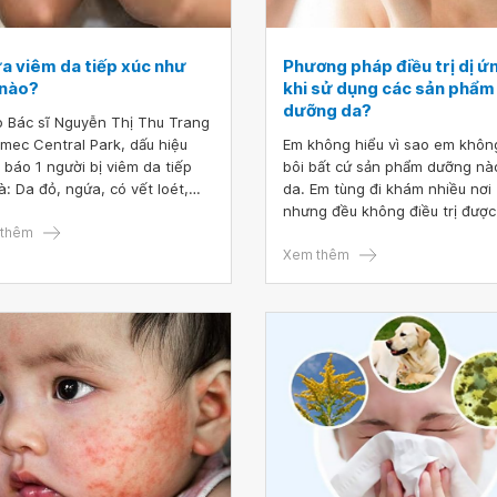
a viêm da tiếp xúc như
Phương pháp điều trị dị ứ
 nào?
khi sử dụng các sản phẩm
dưỡng da?
 Bác sĩ Nguyễn Thị Thu Trang
nmec Central Park, dấu hiệu
Em không hiểu vì sao em khôn
 báo 1 người bị viêm da tiếp
bôi bất cứ sản phẩm dưỡng nà
là: Da đỏ, ngứa, có vết loét,
da. Em tùng đi khám nhiều nơi
 tử hoặc xuất hiện mụn nước li
nhưng đều không điều trị được
bọng nước.
thêm
sĩ từng nói em bị viêm da tiếp 
dị ứng, cho mấy dòng dược mỹ
Xem thêm
phẩm về dùng, dùng được 1 th
thì da không có vấn đề gì. Nh
tháng tiếp theo không hiểu sa
lại bị sần đỏ nổi mụn, em thấy
có dấu hiệu dị ứng nên dừng tấ
sản phẩm dưỡng. Khoảng 10 n
em lại bôi lại các sản phẩm kia
nhưng không được, da bị dị ứ
tiếp và sần đỏ nhiều hơn, ngứ
ngáy, đau rát, ngay cả gặp nư