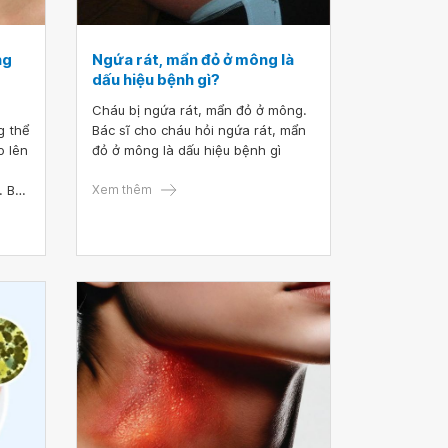
ng
Ngứa rát, mẩn đỏ ở mông là
dấu hiệu bệnh gì?
Cháu bị ngứa rát, mẩn đỏ ở mông.
g thể
Bác sĩ cho cháu hỏi ngứa rát, mẩn
o lên
đỏ ở mông là dấu hiệu bệnh gì
. Bác
Xem thêm
xúc
áng
ưng
o da
 da
t cả
gày
ng
a
ớc