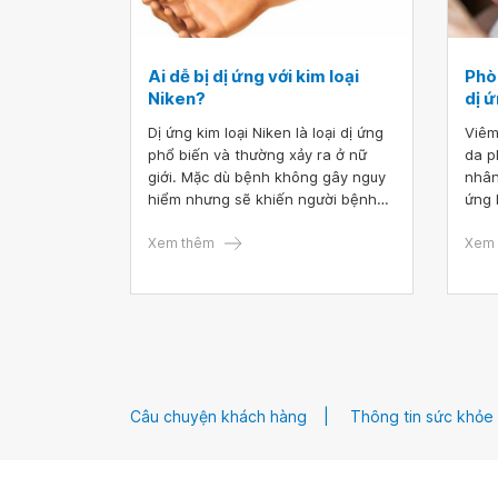
Ai dễ bị dị ứng với kim loại
Phò
Niken?
dị 
Dị ứng kim loại Niken là loại dị ứng
Viêm
phổ biến và thường xảy ra ở nữ
da p
giới. Mặc dù bệnh không gây nguy
nhân
hiểm nhưng sẽ khiến người bệnh
ứng 
khó chịu bởi triệu chứng ngứa hoặc
ngứa
mề đay. Hiện nay, không có thuốc
Xem thêm
gần 
Xem 
điều trị dị ứng Niken. Cách tốt nhất
tiếp
là áp dụng tránh tiếp xúc với các
ngứa
vật dụng chứa Niken. Bài viết dưới
hơn 
đây sẽ giúp chúng ta hiểu rõ hơn
ứng 
về loại dị ứng này nhé.
tiếp 
Câu chuyện khách hàng
Thông tin sức khỏe