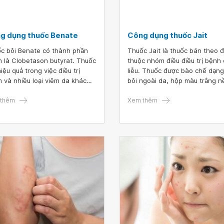
g dụng thuốc Benate
Công dụng thuốc Jait
c bôi Benate có thành phần
Thuốc Jait là thuốc bán theo đơn,
h là Clobetason butyrat. Thuốc
thuộc nhóm điều điều trị bệnh
iệu quả trong việc điều trị
liễu. Thuốc được bào chế dạn
 và nhiều loại viêm da khác
bôi ngoài da, hộp màu trắng n
 như viêm da tiết bã nhờn,
có chấm màu, logo tên thuốc 
 da do ánh sáng, sẩn ngứa nổi
thêm
xanh dương. Vậy công dụng t
Xem thêm
.. Tuy nhiên, người bệnh có thể
Jait là gì?
 nguy cơ gặp phải tác dụng
nếu sử dụng sai cách. Vậy
c Benate có tác dụng gì? Cần
ý gì khi sử dụng thuốc? Tham
 ngay bài viết dưới đây.