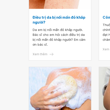
Điều trị da bị nổi mẩn đỏ khắp
Côn
người?
Thuố
Da em bị nổi mẩn đỏ khắp người.
chín
Bác sĩ cho em hỏi cách điều trị da
đạt h
bị nổi mẩn đỏ khắp người? Em cảm
chàm
ơn bác sĩ.
nhau
viêm
Xem 
Xem thêm
cục.
tăng
phụ 
thuố
lưu 
khảo