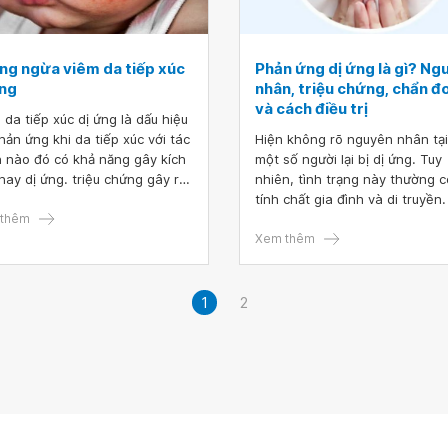
mưa da em vũng bị nổi mẩn ng
Mong bác sĩ tư vấn phương p
điều trị dị ứng khi sử dụng các
phẩm dưỡng da
ng ngừa viêm da tiếp xúc
Phản ứng dị ứng là gì? Ng
ứng
nhân, triệu chứng, chẩn đ
và cách điều trị
 da tiếp xúc dị ứng là dấu hiệu
hản ứng khi da tiếp xúc với tác
Hiện không rõ nguyên nhân tạ
 nào đó có khả năng gây kích
một số người lại bị dị ứng. Tuy
hay dị ứng. triệu chứng gây ra
nhiên, tình trạng này thường c
, thường xuất hiện ở trên hoặc
tính chất gia đình và di truyền
bàn tay. để điều trị viêm da
thêm
bạn có một thành viên trong g
 xúc cần sử dụng thuốc chống
đình bị dị ứng, bạn sẽ có nhiều
Xem thêm
. bài viết sẽ giúp bạn đọc hiểu
nguy cơ bị dị ứng hơn.
về bệnh viêm da tiếp xúc dị
và cách phòng ngừa viêm da
1
2
xúc dị ứng.