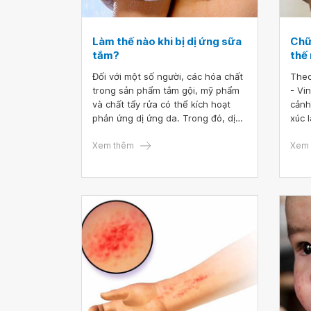
Làm thế nào khi bị dị ứng sữa
Chữ
tắm?
thế
Đối với một số người, các hóa chất
Theo
trong sản phẩm tắm gội, mỹ phẩm
- Vi
và chất tẩy rửa có thể kích hoạt
cảnh
phản ứng dị ứng da. Trong đó, dị
xúc 
ứng sữa tắm ở trẻ sơ sinh và người
hoại
lớn đôi khi khiến da bị bong tróc,
Xem thêm
ti/ 
Xem 
tấy đỏ hoặc gây ngứa rát.