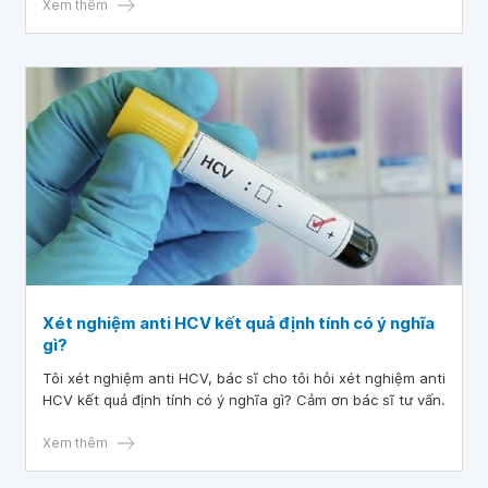
vẫn chưa xác định được nguyên nhân vì sao men gan tăng
Xem thêm
rất cao. Vậy bác sĩ cho em hỏi trẻ xét nghiệm sàng lọc loại
trừ nhiễm viêm gan B từ mẹ nhưng tại sao men gan tăng
rất cao? Rất mong bác sĩ tư vấn, cảm ơn bác sĩ!
Xét nghiệm anti HCV kết quả định tính có ý nghĩa
gì?
Tôi xét nghiệm anti HCV, bác sĩ cho tôi hỏi xét nghiệm anti
HCV kết quả định tính có ý nghĩa gì? Cảm ơn bác sĩ tư vấn.
Xem thêm