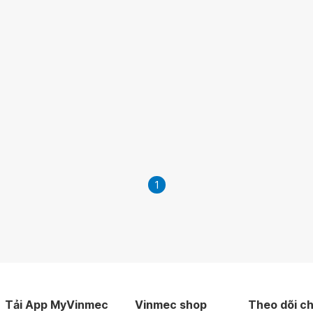
1
Tải App MyVinmec
Vinmec shop
Theo dõi ch