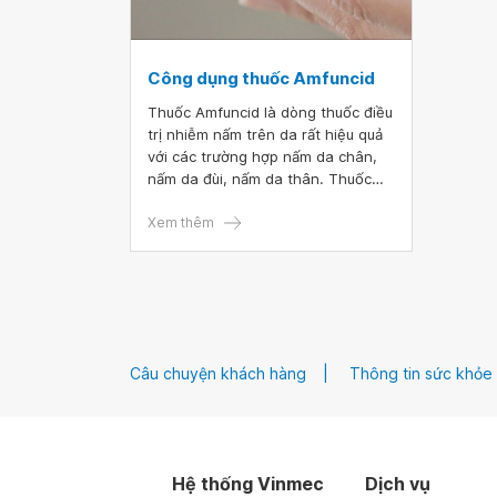
Công dụng thuốc Amfuncid
Thuốc Amfuncid là dòng thuốc điều
trị nhiễm nấm trên da rất hiệu quả
với các trường hợp nấm da chân,
nấm da đùi, nấm da thân. Thuốc
Amfuncid có thành phần chính là
Clotrimazole hàm lượng 10g dưới
Xem thêm
dạng tuýp bôi da. Cùng tìm hiểu chi
tiết hơn về cách dùng thuốc
Amfuncid hiệu quả qua bài viết sau.
Câu chuyện khách hàng
Thông tin sức khỏe
Hệ thống Vinmec
Dịch vụ