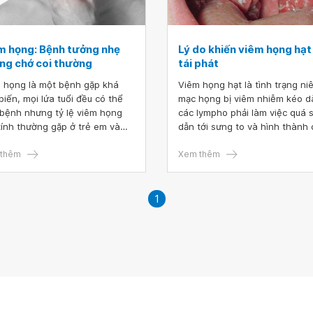
m họng: Bệnh tưởng nhẹ
Lý do khiến viêm họng hạt
ng chớ coi thường
tái phát
 họng là một bệnh gặp khá
Viêm họng hạt là tình trạng ni
biến, mọi lứa tuổi đều có thể
mạc họng bị viêm nhiễm kéo dà
bệnh nhưng tỷ lệ viêm họng
các lympho phải làm việc quá 
tính thường gặp ở trẻ em và
dẫn tới sưng to và hình thành 
h thiếu niên, viêm họng mạn
hạt trong họng. Viêm họng hạt
 gặp ở lứa tuổi lớn hơn. Viêm
thêm
thành hai dạng cấp tính và mã
Xem thêm
: Bệnh tưởng nhẹ nhưng chớ
tính. Khi bệnh chuyển sang gia
thường.
đoạn viêm họng hạt mạn tính r
tái nhiều lần.
1