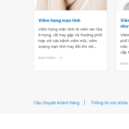
Viêm họng mạn tính
Viê
như
Viêm họng mãn tính là viêm lan tỏa
ở họng, rất hay gặp và thường phối
Viêm
hợp với các bệnh viêm mũi, viêm
phổ 
xoang mạn tính hay đôi khi với
mắc 
viêm thanh, khí phế quản mạn tính.
cấp 
Viêm họng mạn thể hiện dưới 3
Xem thêm
than
hình thức: Xuất tiết, quá phát và
tính
Xem 
teo. Các bệnh tích có thể toả lan
họng
hoặc khu trú.
coi 
Câu chuyện khách hàng
Thông tin sức khỏe