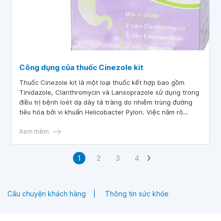
Công dụng của thuốc Cinezole kit
Thuốc Cinezole kit là một loại thuốc kết hợp bao gồm
Tinidazole, Clarithromycin và Lansoprazole sử dụng trong
điều trị bệnh loét dạ dày tá tràng do nhiễm trùng đường
tiêu hóa bởi vi khuẩn Helicobacter Pylori. Việc nắm rõ
thông tin về thuốc sẽ giúp quá trình sử dụng được hiệu quả
hơn.
Xem thêm
1
2
3
4
Câu chuyện khách hàng
Thông tin sức khỏe