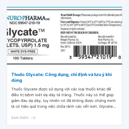
Thuốc Glycate: Công dụng, chỉ định và lưu ý khi
dùng
Thuốc Glycate được sử dụng với các loại thuốc khác để
điều trị bệnh loét dạ dày tá tràng. Thuốc này có thể giúp
giảm đau dạ dày, tuy nhiên nó đã không được chứng minh
là có hiệu quả trong việc chữa lành các vết loét. Glycate
hoạt động bằng cách giảm lượng acid trong dạ dày, làm
chậm các chuyển động tự nhiên của ruột.
Xem thêm