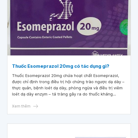
Thuốc Esomeprazol 20mg có tác dụng gì?
Thuốc Esomeprazol 20mg chứa hoạt chất Esomeprazol,
được chỉ định trong điều trị hội chứng trào ngược dạ dày –
thực quản, bệnh loét dạ dày, phòng ngừa và điều trị viêm
loét dạ dày enzym – tá tràng gây ra do thuốc kháng
viêm... Cùng tìm hiểu về công dụng và liều dùng thuốc
esomeprazol 20mg qua bài viết dưới đây.
Xem thêm