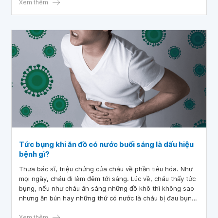
này có nguy hiểm cho thai nhi cao không
Xem thêm
Tức bụng khi ăn đồ có nước buổi sáng là dấu hiệu
bệnh gì?
Thưa bác sĩ, triệu chứng của cháu về phần tiêu hóa. Như
mọi ngày, cháu đi làm đêm tới sáng. Lúc về, cháu thấy tức
bụng, nếu như cháu ăn sáng những đồ khô thì không sao
nhưng ăn bún hay những thứ có nước là cháu bị đau bụng,
phải tầm 1 giờ mới hết. Bác sĩ cho cháu hỏi tức bụng khi ăn
đồ có nước buổi sáng là dấu hiệu bệnh gì? Cháu cảm ơn
Xem thêm