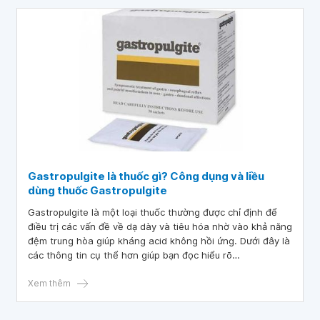
Gastropulgite là thuốc gì? Công dụng và liều
dùng thuốc Gastropulgite
Gastropulgite là một loại thuốc thường được chỉ định để
điều trị các vấn đề về dạ dày và tiêu hóa nhờ vào khả năng
đệm trung hòa giúp kháng acid không hồi ứng. Dưới đây là
các thông tin cụ thể hơn giúp bạn đọc hiểu rõ
Gastropulgite là thuốc gì cũng như cách sử dụng và những
lưu ý quan trọng khi dùng thuốc.
Xem thêm