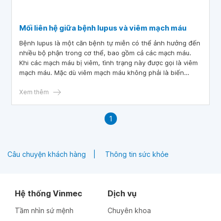
Mối liên hệ giữa bệnh lupus và viêm mạch máu
Bệnh lupus là một căn bệnh tự miễn có thể ảnh hưởng đến
nhiều bộ phận trong cơ thể, bao gồm cả các mạch máu.
Khi các mạch máu bị viêm, tình trạng này được gọi là viêm
mạch máu. Mặc dù viêm mạch máu không phải là biến
chứng phổ biến nhất của lupus, nhưng bất kỳ ai mắc bệnh
lupus đều có nguy cơ bị viêm mạch máu, dù triệu chứng có
Xem thêm
thể khá nhẹ, như mệt mỏi hoặc cảm giác giống cảm cúm.
1
Câu chuyện khách hàng
Thông tin sức khỏe
Hệ thống Vinmec
Dịch vụ
Tầm nhìn sứ mệnh
Chuyên khoa