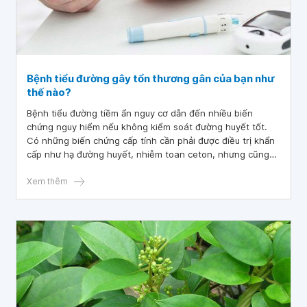
Bệnh tiểu đường gây tổn thương gân của bạn như
thế nào?
Bệnh tiểu đường tiềm ẩn nguy cơ dẫn đến nhiều biến
chứng nguy hiểm nếu không kiểm soát đường huyết tốt.
Có những biến chứng cấp tính cần phải được điều trị khẩn
cấp như hạ đường huyết, nhiễm toan ceton, nhưng cũng
có những biến chứng lâu dài như tổn thương mắt, thận,
tim, da, thần kinh và tổn thương gân.
Xem thêm