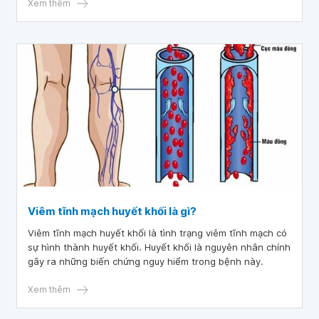
nghiêm trọng hơn và thường không điển hình. Các triệu
Xem thêm
chứng tiêu hóa khác nhau về cường độ và cần phải phẫu
thuật mở bụng thận trọng để loại trừ tình trạng cấp tính ở
bụng.
Viêm tĩnh mạch huyết khối là gì?
Viêm tĩnh mạch huyết khối là tình trạng viêm tĩnh mạch có
sự hình thành huyết khối. Huyết khối là nguyên nhân chính
gây ra những biến chứng nguy hiểm trong bệnh này.
Xem thêm