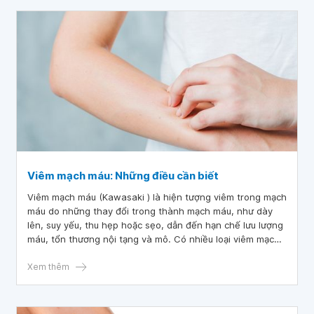
Viêm mạch máu: Những điều cần biết
Viêm mạch máu (Kawasaki ) là hiện tượng viêm trong mạch
máu do những thay đổi trong thành mạch máu, như dày
lên, suy yếu, thu hẹp hoặc sẹo, dẫn đến hạn chế lưu lượng
máu, tổn thương nội tạng và mô. Có nhiều loại viêm mạch
máu và hầu hết trong đó là bệnh hiếm gặp. Tình trạng này
có thể cấp tính hoặc mãn tính, do đó tùy thuộc vào loại
Xem thêm
mắc phải, bệnh có thể cải thiện mà không cần điều trị.