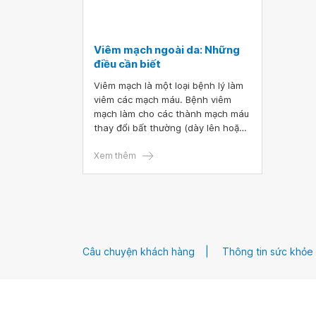
Viêm mạch ngoài da: Những
điều cần biết
Viêm mạch là một loại bệnh lý làm
viêm các mạch máu. Bệnh viêm
mạch làm cho các thành mạch máu
thay đổi bất thường (dày lên hoặc
mỏng đi) dẫn đến hiện tượng thiếu
máu mô, cơ quan hay phình mạch
Xem thêm
máu, phá hủy mạch máu thoát
hồng cầu ra tổ chức. Viêm mạch chỉ
làm ảnh hưởng đến da được gọi là
viêm mạch ngoài da.
Câu chuyện khách hàng
Thông tin sức khỏe