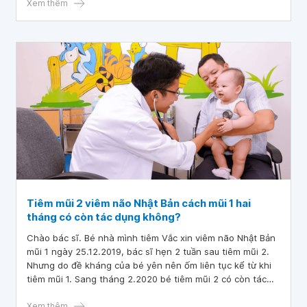
cho em hỏi có cách nào chữa khỏi không ạ? Em không bị
Xem thêm
teo cơ tay ạ. Mong bác sĩ tư vấn.
Tiêm mũi 2 viêm não Nhật Bản cách mũi 1 hai
tháng có còn tác dụng không?
Chào bác sĩ. Bé nhà mình tiêm Vắc xin viêm não Nhật Bản
mũi 1 ngày 25.12.2019, bác sĩ hẹn 2 tuần sau tiêm mũi 2.
Nhưng do đề kháng của bé yên nên ốm liên tục kể từ khi
tiêm mũi 1. Sang tháng 2.2020 bé tiêm mũi 2 có còn tác
dụng không ạ? Cảm ơn bác sĩ
Xem thêm