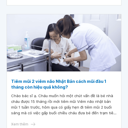
Tiêm mũi 2 viêm não Nhật Bản cách mũi đầu 1
tháng còn hiệu quả không?
Chào bác sĩ ạ. Cháu muốn hỏi một chút vấn đề là bé nhà
cháu được 15 tháng rồi mới tiêm mũi Viêm não nhật bản
mũi 1 tuần trước, hôm qua có giấy hẹn đi tiêm mũi 2 buổi
sáng mà có việc gấp buổi chiều cháu đưa bé đến trạm tiêm
nhưng y bác sĩ nói quá giờ tiêm mũi đó rồi không được
tiêm tháng sau quay lại nhắc mũi 2. Vậy cho cháu hỏi là
Xem thêm