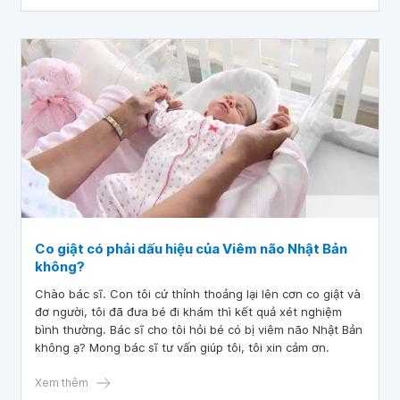
mũi 1 cách mũi 2 tận một tháng liệu mũi 1 còn hiệu quả
không ạ và tiêm như vậy có được không ạ?
Co giật có phải dấu hiệu của Viêm não Nhật Bản
không?
Chào bác sĩ. Con tôi cứ thỉnh thoảng lại lên cơn co giật và
đơ người, tôi đã đưa bé đi khám thì kết quả xét nghiệm
bình thường. Bác sĩ cho tôi hỏi bé có bị viêm não Nhật Bản
không ạ? Mong bác sĩ tư vấn giúp tôi, tôi xin cảm ơn.
Xem thêm