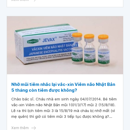
Nhỡ mũi tiêm nhắc lại vắc-xin Viêm não Nhật Bản
5 tháng còn tiêm được không?
Chào bác sĩ. Cháu nhà em sinh ngày 04/07/2014. Bé tiêm
vắc-xin Viêm não Nhật Bản mũi 1(01/3/17) mũi 2 (15/8/18).
Lẽ ra thì lịch tiêm mũi 3 là 15/8/19 mà cháu bị nhỡ mất (vì
mẹ quên) thì giờ có tiêm mũi 3 tiếp tục được không ạ?
Mong bác sĩ tư vấn giúp em. Cám ơn bác sĩ.
Xem thêm