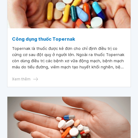
Công dụng thuốc Topernak
Topernak là thuốc được kê đơn cho chỉ định điều trị co
cứng cơ sau đột quỵ ở người lớn. Ngoài ra thuốc Topernak
còn dùng điều trị các bệnh xơ vữa động mạch, bệnh mạch
máu do tiểu đường, viêm mạch tạo huyết khối nghẽn, bệnh
Raynaud, xơ cứng bì. Để đảm bảo hiệu quả sử dụng, người
dùng cần tuân theo chỉ dẫn của bác sĩ, đồng thời tham
Xem thêm
khảo thêm nội dung thông tin về những công dụng thuốc
Topernak trong bài viết sau đây.