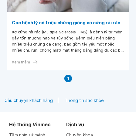
Các bệnh lý có triệu chứng giống xơ cứng rải rác
Xơ cứng rải rác (Multiple Sclerosis – MS) là bệnh lý tự miễn
gây tổn thương não và tủy sống. Bệnh biểu hiện bằng
nhiều triệu chứng đa dạng, bao gồm tê/ yếu một hoặc
nhiều chi, run, chóng mặt/ mất thăng bằng dáng đi, các bất
thường về thị lực như nhìn mờ, nhìn đôi, mất một phần
hoặc hoàn toàn thị trường, đau cơ dạng chuột rút, nói khó,
Xem thêm
mệt mỏi, trầm cảm, các vấn đề về ruột và bàng quang.
1
Câu chuyện khách hàng
Thông tin sức khỏe
Hệ thống Vinmec
Dịch vụ
Tầm nhìn sứ mệnh
Chuyên khoa