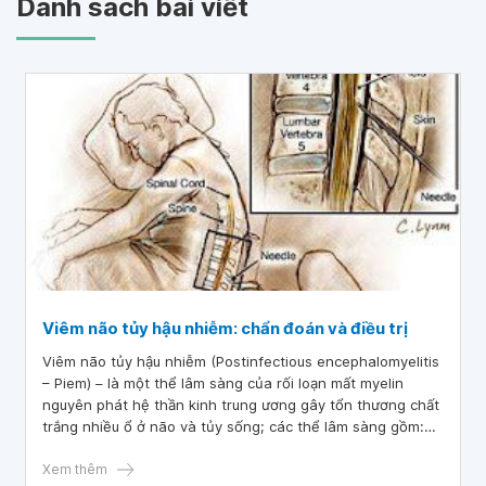
Danh sách bài viết
Viêm não tủy hậu nhiễm: chẩn đoán và điều trị
Viêm não tủy hậu nhiễm (Postinfectious encephalomyelitis
– Piem) – là một thể lâm sàng của rối loạn mất myelin
nguyên phát hệ thần kinh trung ương gây tổn thương chất
trắng nhiều ổ ở não và tủy sống; các thể lâm sàng gồm:
xơ cứng rải rác (multiple sclerosis), viêm tủy cắt ngang
(transverse myelitis), viêm tủy thị thần kinh (devic’s
Xem thêm