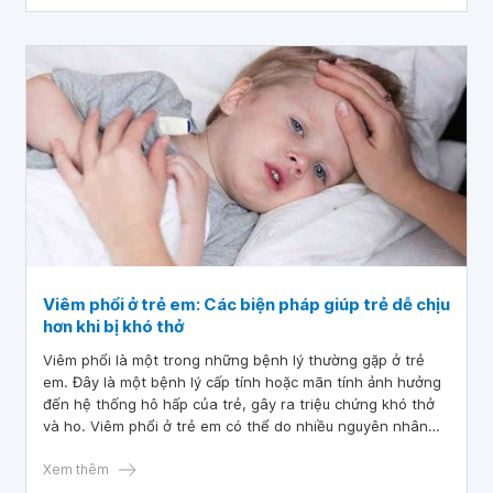
Viêm phổi ở trẻ em: Các biện pháp giúp trẻ dễ chịu
hơn khi bị khó thở
Viêm phổi là một trong những bệnh lý thường gặp ở trẻ
em. Đây là một bệnh lý cấp tính hoặc mãn tính ảnh hưởng
đến hệ thống hô hấp của trẻ, gây ra triệu chứng khó thở
và ho. Viêm phổi ở trẻ em có thể do nhiều nguyên nhân
khác nhau, bao gồm virus, vi khuẩn và nấm. Vì vậy, việc
chăm sóc và điều trị cho trẻ khi bị viêm phổi là rất quan
Xem thêm
trọng, đặc biệt khi trẻ có các triệu chứng nguy hiểm như