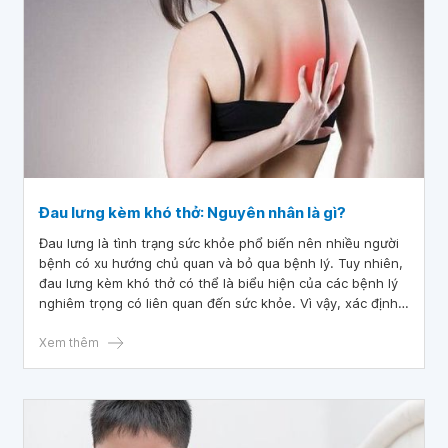
Đau lưng kèm khó thở: Nguyên nhân là gì?
Đau lưng là tình trạng sức khỏe phổ biến nên nhiều người
bệnh có xu hướng chủ quan và bỏ qua bệnh lý. Tuy nhiên,
đau lưng kèm khó thở có thể là biểu hiện của các bệnh lý
nghiêm trọng có liên quan đến sức khỏe. Vì vậy, xác định
nguyên nhân gây bệnh để đưa ra phác đồ điều trị phù hợp
là vô cùng quan trọng và giảm thiểu các biến chứng về sức
Xem thêm
khỏe có thể xảy ra.