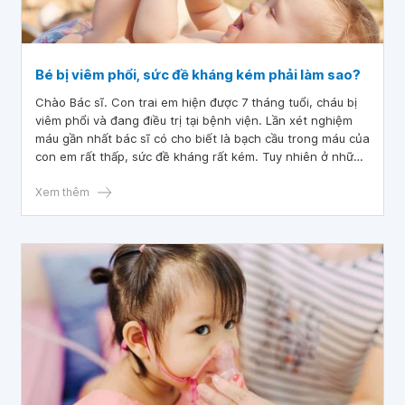
Bé bị viêm phổi, sức đề kháng kém phải làm sao?
Chào Bác sĩ. Con trai em hiện được 7 tháng tuổi, cháu bị
viêm phổi và đang điều trị tại bệnh viện. Lần xét nghiệm
máu gần nhất bác sĩ có cho biết là bạch cầu trong máu của
con em rất thấp, sức đề kháng rất kém. Tuy nhiên ở những
lần xét nghiệm máu trước thì không thấy thông báo kết
quả như vậy. Vậy bác sĩ cho em hỏi phương hướng xử lý
Xem thêm
như thế nào ạ? Em phải làm gì để giúp bé tăng sức đề
kháng? Cảm ơn bác sĩ.