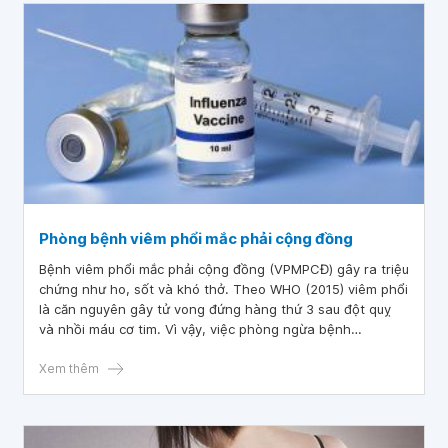
Phòng bệnh viêm phổi mắc phải cộng đồng
Bệnh viêm phổi mắc phải cộng đồng (VPMPCĐ) gây ra triệu
chứng như ho, sốt và khó thở. Theo WHO (2015) viêm phổi
là căn nguyên gây tử vong đứng hàng thứ 3 sau đột quỵ
và nhồi máu cơ tim. Vì vậy, việc phòng ngừa bệnh
VPMPCĐ là rất quan trọng để giảm tỷ lệ mắc bệnh và giảm
thiểu tác động đến sức khỏe cộng đồng. Dưới đây là các
Xem thêm
phương pháp phòng bệnh viêm phổi mắc phải cộng đông