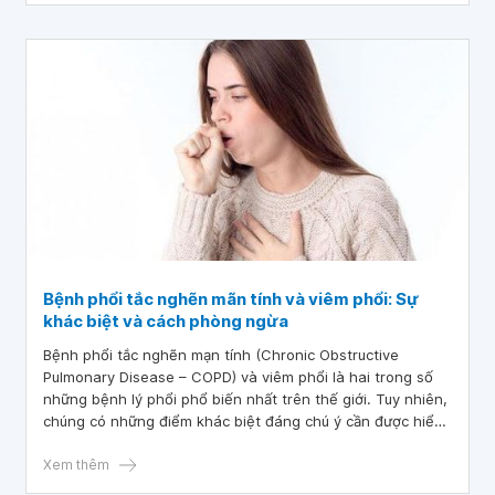
khó thở.
Bệnh phổi tắc nghẽn mãn tính và viêm phổi: Sự
khác biệt và cách phòng ngừa
Bệnh phổi tắc nghẽn mạn tính (Chronic Obstructive
Pulmonary Disease – COPD) và viêm phổi là hai trong số
những bệnh lý phổi phổ biến nhất trên thế giới. Tuy nhiên,
chúng có những điểm khác biệt đáng chú ý cần được hiểu
rõ để có thể phòng ngừa và điều trị một cách hiệu quả. Tại
Việt Nam, bệnh phổi tắc nghẽn mãn tính và viêm phổi
Xem thêm
đang trở thành một vấn đề sức khỏe cộng đồng đáng lo