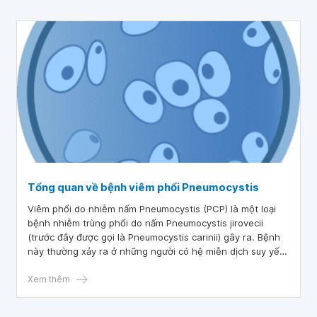
ngại.
Tổng quan về bệnh viêm phổi Pneumocystis
Viêm phổi do nhiễm nấm Pneumocystis (PCP) là một loại
bệnh nhiễm trùng phổi do nấm Pneumocystis jirovecii
(trước đây được gọi là Pneumocystis carinii) gây ra. Bệnh
này thường xảy ra ở những người có hệ miễn dịch suy yếu
nặng. Bệnh này có thể gây ra những triệu chứng nghiêm
trọng và có thể dẫn đến tử vong nếu không được phát
Xem thêm
hiện và điều trị kịp thời.