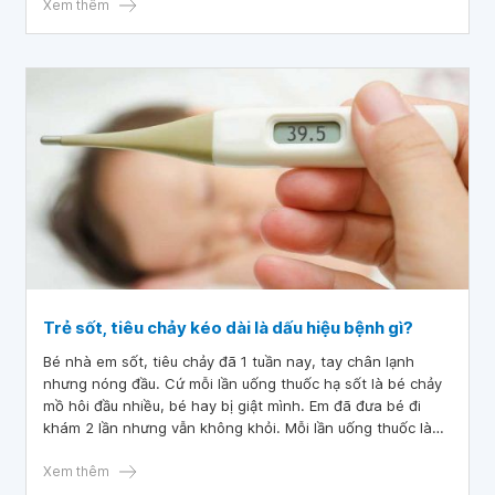
Xem thêm
Trẻ sốt, tiêu chảy kéo dài là dấu hiệu bệnh gì?
Bé nhà em sốt, tiêu chảy đã 1 tuần nay, tay chân lạnh
nhưng nóng đầu. Cứ mỗi lần uống thuốc hạ sốt là bé chảy
mồ hôi đầu nhiều, bé hay bị giật mình. Em đã đưa bé đi
khám 2 lần nhưng vẫn không khỏi. Mỗi lần uống thuốc là
bé lại nôn nửa. Bác sĩ cho em hỏi trẻ sốt, tiêu chảy kéo dài
là dấu hiệu bệnh gì? Làm sao để điều trị dứt điểm ạ? Mong
Xem thêm
bác sĩ tư vấn giúp em.