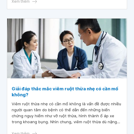
cá nhân và tình trạng sức khỏe cụ thể.
Xem thêm
Giải đáp thắc mắc viêm ruột thừa nhẹ có cần mổ
không?
Viêm ruột thừa nhẹ có cần mổ không là vấn đề được nhiều
người quan tâm do bệnh có thể dẫn đến những biến
chứng nguy hiểm như vỡ ruột thừa, hình thành ổ áp xe
trong khoang bụng. Nhìn chung, viêm ruột thừa dù nặng
hay nhẹ vẫn cần phải xử lý triệt để và phẫu thuật chính là
sự lựa chọn hàng đầu để điều trị hiệu quả và lâu dài.
Xem thêm