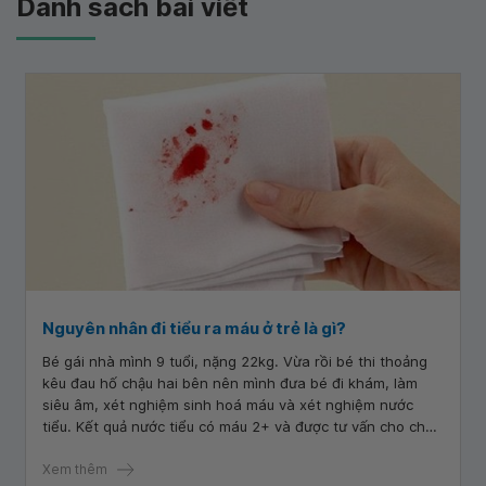
Danh sách bài viết
Nguyên nhân đi tiểu ra máu ở trẻ là gì?
Bé gái nhà mình 9 tuổi, nặng 22kg. Vừa rồi bé thi thoảng
kêu đau hố chậu hai bên nên mình đưa bé đi khám, làm
siêu âm, xét nghiệm sinh hoá máu và xét nghiệm nước
tiểu. Kết quả nước tiểu có máu 2+ và được tư vấn cho cháu
nghỉ ngơi, làm lại xét nghiệm nước tiểu 1 ngày 1 lần. Mình
làm theo và kết quả lần nào cũng có hồng cầu trong nước
Xem thêm