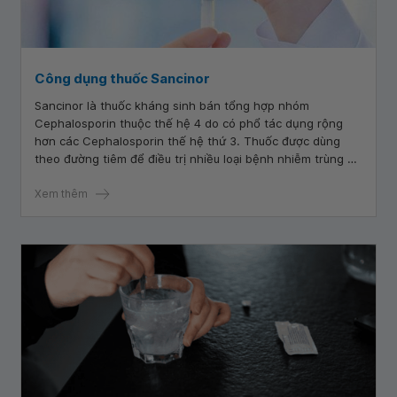
Công dụng thuốc Sancinor
Sancinor là thuốc kháng sinh bán tổng hợp nhóm
Cephalosporin thuộc thế hệ 4 do có phổ tác dụng rộng
hơn các Cephalosporin thế hệ thứ 3. Thuốc được dùng
theo đường tiêm để điều trị nhiều loại bệnh nhiễm trùng do
vi khuẩn bằng cách ngăn chặn sự tổng hợp mucopeptid ở
thành tế bào của vi khuẩn.
Xem thêm