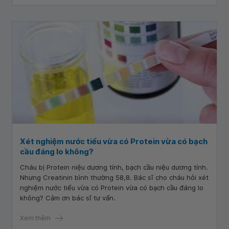
tiểu có lúc 2+, lúc 1+, lúc 4+. Bác sĩ nói bé có khả năng bị
viêm cầu thận. Bác sĩ cho tôi hỏi, nguyên nhân đi tiểu ra
máu ở trẻ là gì
Xét nghiệm nước tiểu vừa có Protein vừa có bạch
cầu đáng lo không?
Cháu bị Protein niệu dương tính, bạch cầu niệu dương tính.
Nhưng Creatinin bình thường 58,8. Bác sĩ cho cháu hỏi xét
nghiệm nước tiểu vừa có Protein vừa có bạch cầu đáng lo
không? Cảm ơn bác sĩ tư vấn.
Xem thêm