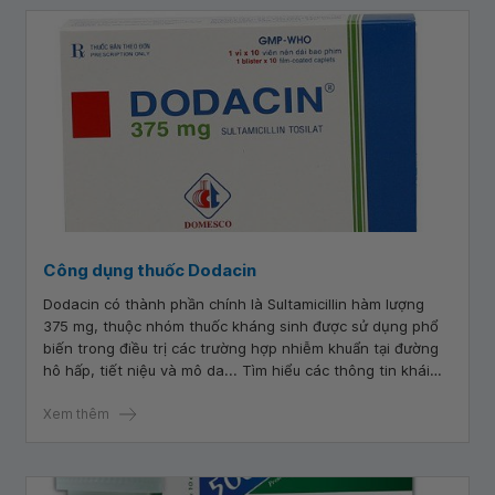
Công dụng thuốc Dodacin
Dodacin có thành phần chính là Sultamicillin hàm lượng
375 mg, thuộc nhóm thuốc kháng sinh được sử dụng phổ
biến trong điều trị các trường hợp nhiễm khuẩn tại đường
hô hấp, tiết niệu và mô da... Tìm hiểu các thông tin khái
quát về thành phần, công dụng, liều dùng và tác dụng phụ
của thuốc Dodacin sẽ giúp bệnh nhân hay người nhà nâng
Xem thêm
cao được kết quả điều trị.