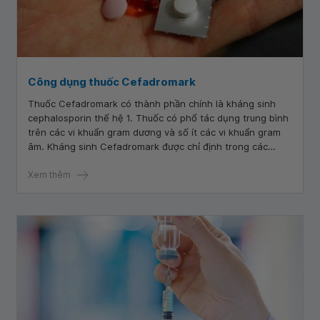
Công dụng thuốc Cefadromark
Thuốc Cefadromark có thành phần chính là kháng sinh
cephalosporin thế hệ 1. Thuốc có phổ tác dụng trung bình
trên các vi khuẩn gram dương và số ít các vi khuẩn gram
âm. Kháng sinh Cefadromark được chỉ định trong các
trường hợp nhiễm khuẩn như đường hô hấp, đường tiểu,
da và mô mềm.
Xem thêm