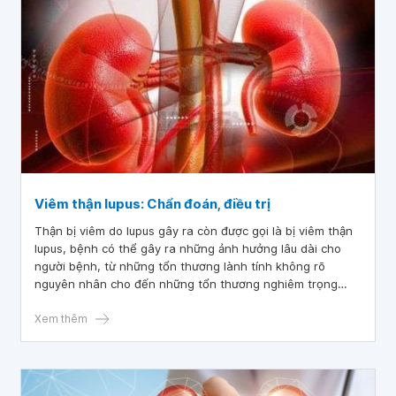
Viêm thận lupus: Chẩn đoán, điều trị
Thận bị viêm do lupus gây ra còn được gọi là bị viêm thận
lupus, bệnh có thể gây ra những ảnh hưởng lâu dài cho
người bệnh, từ những tổn thương lành tính không rõ
nguyên nhân cho đến những tổn thương nghiêm trọng
hơn, bao gồm suy thận. Chẩn đoán sớm và điều trị kịp thời
giúp người bệnh tránh được bệnh diễn tiến nặng hơn.
Xem thêm