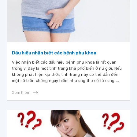
Dấu hiệu nhận biết các bệnh phụ khoa
Việc nhận biết các dấu hiệu bệnh phụ khoa là rất quan
trọng vì đây là một tình trạng khá phổ biến ở nữ giới. Nếu
không phát hiện kịp thời, tình trạng này có thể dẫn đến
một số biến chứng nguy hiểm như ung thư cổ tử cung,
buồng trứng... Do đó, chị em nên trang bị cho các kiến
thức cần thiết về sức khỏe phụ khoa để có thể bảo vệ bản
Xem thêm
thân tốt hơn. Bài viết này được viết dưới sự hướng dẫn
chuyên môn của các bác sĩ thuộc Trung tâm Sức khoẻ phụ
nữ và Hỗ trợ sinh sản Bệnh viện Đa khoa Quốc tế Vinmec.