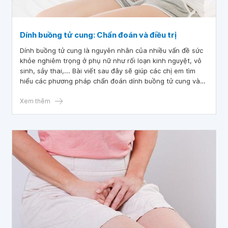
Dính buồng tử cung: Chẩn đoán và điều trị
Dính buồng tử cung là nguyên nhân của nhiều vấn đề sức
khỏe nghiêm trọng ở phụ nữ như rối loạn kinh nguyệt, vô
sinh, sảy thai,... Bài viết sau đây sẽ giúp các chị em tìm
hiểu các phương pháp chẩn đoán dính buồng tử cung và
các phương pháp điều trị dính buồng tử cung đang được
sử dụng hiện nay.
Xem thêm