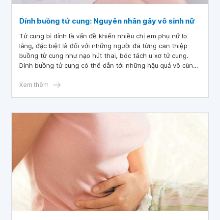
Dính buồng tử cung: Nguyên nhân gây vô sinh nữ
Tử cung bị dính là vấn đề khiến nhiều chị em phụ nữ lo
lắng, đặc biệt là đối với những người đã từng can thiệp
buồng tử cung như nạo hút thai, bóc tách u xơ tử cung.
Dính buồng tử cung có thể dẫn tới những hậu quả vô cùng
nghiêm trọng, gây ra tình trạng hiếm muộn, thậm chí là vô
sinh nữ.
Xem thêm