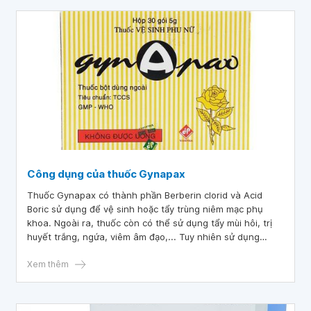
Công dụng của thuốc Gynapax
Thuốc Gynapax có thành phần Berberin clorid và Acid
Boric sử dụng để vệ sinh hoặc tẩy trùng niêm mạc phụ
khoa. Ngoài ra, thuốc còn có thể sử dụng tẩy mùi hôi, trị
huyết trắng, ngứa, viêm âm đạo,... Tuy nhiên sử dụng
thuốc Gynapax có thể gây ra một số tác dụng phụ không
mong muốn như rối loạn tiêu hoá, buồn nôn, tiêu chảy,
Xem thêm
hoặc có thể bị kích ứng da,...