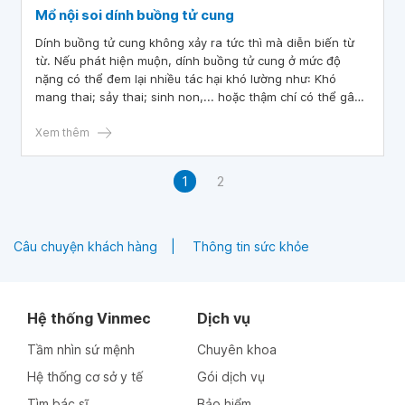
Mổ nội soi dính buồng tử cung
Dính buồng tử cung không xảy ra tức thì mà diễn biến từ
từ. Nếu phát hiện muộn, dính buồng tử cung ở mức độ
nặng có thể đem lại nhiều tác hại khó lường như: Khó
mang thai; sảy thai; sinh non,... hoặc thậm chí có thể gây
vô sinh ở phái nữ.
Xem thêm
1
2
Câu chuyện khách hàng
Thông tin sức khỏe
Hệ thống Vinmec
Dịch vụ
Tầm nhìn sứ mệnh
Chuyên khoa
Hệ thống cơ sở y tế
Gói dịch vụ
Tìm bác sĩ
Bảo hiểm