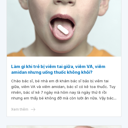
Làm gì khi trẻ bị viêm tai giữa, viêm VA, viêm
amidan nhưng uống thuốc không khỏi?
Chào bác sĩ, bé nhà em đi khám bác sĩ bảo bị viêm tai
giữa, viêm VA và viêm amidan, bác sĩ có kê toa thuốc. Tuy
nhiên, bác sĩ kê 7 ngày mà hôm nay là ngày thứ 6 rồi
nhưng em thấy bé không đỡ mà còn lười ăn nữa. Vậy bác
sĩ tư vấn giúp em với ạ.
Xem thêm