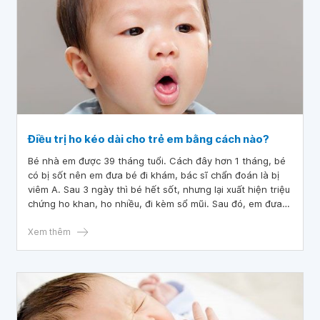
Điều trị ho kéo dài cho trẻ em bằng cách nào?
Bé nhà em được 39 tháng tuổi. Cách đây hơn 1 tháng, bé
có bị sốt nên em đưa bé đi khám, bác sĩ chẩn đoán là bị
viêm A. Sau 3 ngày thì bé hết sốt, nhưng lại xuất hiện triệu
chứng ho khan, ho nhiều, đi kèm sổ mũi. Sau đó, em đưa
bé đi tái khám, bác sĩ chẩn đoán là viêm họng. Hiện tại, bé
vẫn không hết triệu chứng ho, mà đặc biệt bé chỉ ho ban
Xem thêm
ngày và không dùng thuốc gì. Bác sĩ cho em hỏi điều trị ho
kéo dài cho trẻ em bằng cách nào ạ?