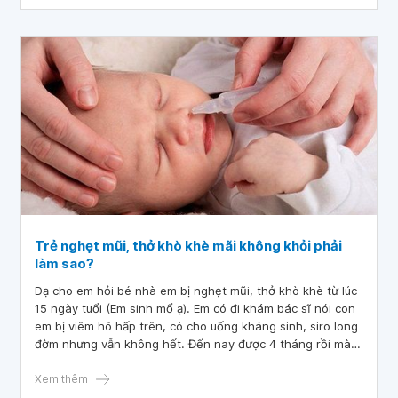
Trẻ nghẹt mũi, thở khò khè mãi không khỏi phải
làm sao?
Dạ cho em hỏi bé nhà em bị nghẹt mũi, thở khò khè từ lúc
15 ngày tuổi (Em sinh mổ ạ). Em có đi khám bác sĩ nói con
em bị viêm hô hấp trên, có cho uống kháng sinh, siro long
đờm nhưng vẫn không hết. Đến nay được 4 tháng rồi mà
bé nhà em vẫn chưa hết ạ
Xem thêm