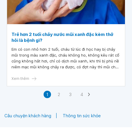
Trẻ hơn 2 tuổi chảy nước mũi xanh đặc kèm thở
hôi là bệnh gì?
Em có con nhỏ hơn 2 tuổi, cháu từ lúc đi học hay bị chảy
mũi trong màu xanh đặc, cháu không ho, không kêu rát cổ
cũng không hắt hơi, chỉ có dịch mũi xanh, khi thì bị phù nề
niêm mạc mũi không chảy ra được, có đợt này thì mũi cháu
đỡ phù nề. Dịch mũi sau khi nhỏ nước muối sinh lý vào thì
xì ra được rất nhiều. Khi cháu thở có mùi hôi. Vậy bác sĩ
Xem thêm
cho em hỏi trẻ hơn 2 tuổi chảy nước mũi xanh đặc kèm thở
hôi là bệnh gì?
1
2
3
4
Câu chuyện khách hàng
Thông tin sức khỏe