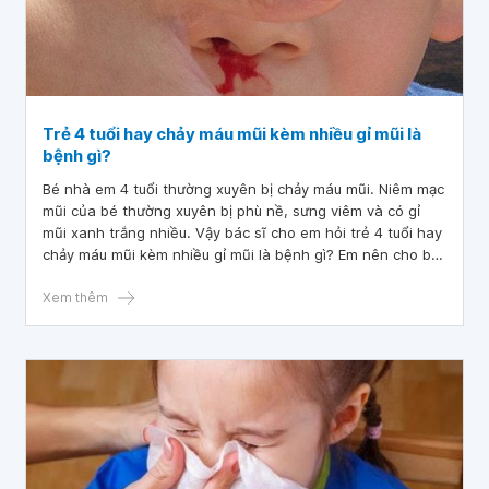
Trẻ 4 tuổi hay chảy máu mũi kèm nhiều gỉ mũi là
bệnh gì?
Bé nhà em 4 tuổi thường xuyên bị chảy máu mũi. Niêm mạc
mũi của bé thường xuyên bị phù nề, sưng viêm và có gỉ
mũi xanh trắng nhiều. Vậy bác sĩ cho em hỏi trẻ 4 tuổi hay
chảy máu mũi kèm nhiều gỉ mũi là bệnh gì? Em nên cho bé
kiểm tra những gì để phát hiện bệnh? Em cảm ơn bác sĩ.
Xem thêm