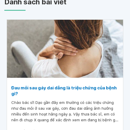
Danh sách bài viết
Đau mỏi sau gáy dai dẳng là triệu chứng của bệnh
gì?
Chào bác sĩ! Dạo gần đây em thường có các triệu chứng
như đau mỏi ở sau vai gáy, cơn đau dai dẳng ảnh hưởng
nhiều đến sinh hoạt hằng ngày ạ. Vậy thưa bác sĩ, em có
nên đi chụp X quang để xác định xem em đang bị bệnh gì
không ạ? Mong bác sĩ giải đáp giúp em, xin cảm ơn!