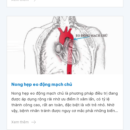
thước. Bác sĩ cho hỏi mất khứu giác sau khi điều trị vỡ
mạch máu não thùy trái có chữa khỏi được không? Tình
trạng mạch máu tại điểm vỡ có lành được không? Nguy cơ
vỡ lại có xảy ra không ạ?
Nong hẹp eo động mạch chủ
Nong hẹp eo động mạch chủ là phương pháp điều trị đang
được áp dụng rộng rãi nhờ ưu điểm ít xâm lấn, có tỷ lệ
thành công cao, rất an toàn, đặc biệt là với trẻ nhỏ. Nhờ
vậy, bệnh nhân tránh được nguy cơ mắc phải những biến
chứng khó lường như suy tim, tăng huyết áp do hẹp eo
động mạch chủ,...
Xem thêm