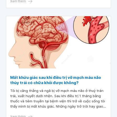
Xem thêm
Mất khứu giác sau khi điều trị vỡ mạch máu não
thùy trái có chữa khỏi được không?
Tôi bị căng thẳng và ngã bị vỡ mạch máu não ở thuỳ trán
trái, xuất huyết dưới nhện. Sau khi điều trị 1 tháng bằng
thuốc và tiêm truyền tại bệnh viện thì trở về cuộc sống tôi
thấy mình bị mất khứu giác. Những ngày trở trời hay giao
mùa rất hay bị đau đầu tại vị trí vỡ mạch. Đi chụp lại thì kết
quả vùng máu tụ đang chuyển hóa màu và giảm kích
Xem thêm