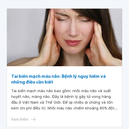
Tai biến mạch máu não: Bệnh lý nguy hiểm và
những điều cần biết
Tai biến mạch máu não bao gồm: nhồi máu não và xuất
huyết não, màng não. Đây là bệnh lý gây tử vong hàng
đầu ở Việt Nam và Thế Giới. Để lại nhiều di chứng và tốn
kém chi phí điều trị. Nhồi máu não chiếm khoảng 80% đột
quỵ, là tình trạng một phần não bị gián đoạn hoặc giảm
nặng khiến vùng não đó bị thiếu oxy và dinh dưỡng, do tế
Xem thêm
bào thần kinh thiếu máu nuôi.