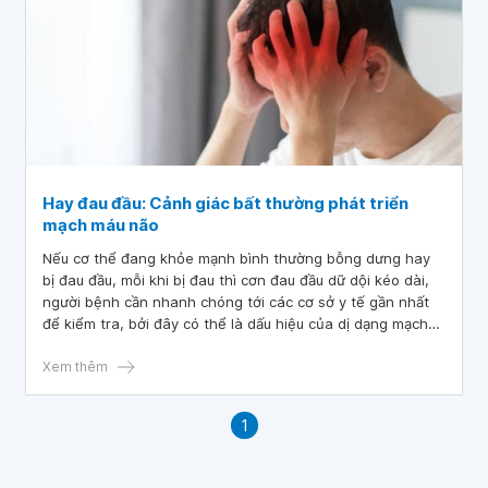
Hay đau đầu: Cảnh giác bất thường phát triển
mạch máu não
Nếu cơ thể đang khỏe mạnh bình thường bỗng dưng hay
bị đau đầu, mỗi khi bị đau thì cơn đau đầu dữ dội kéo dài,
người bệnh cần nhanh chóng tới các cơ sở y tế gần nhất
để kiểm tra, bởi đây có thể là dấu hiệu của dị dạng mạch
máu não. Nếu không kịp thời phát hiện và điều trị sẽ gây
ra những biến chứng nguy hiểm.
Xem thêm
1