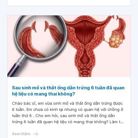
lần thai ngoài tử cung, thuốc vòi trứng trái Cotte dương
tính khu trú, vòi trứng phải một đoạn âm tính liệu có mang
thai được nữa không ạ?
Sau sinh mổ và thắt ống dẫn trứng 6 tuần đã quan
hệ liệu có mang thai không?
Chào bác sĩ, em vừa sinh mổ và thắt ống dẫn trứng được
6 tuần. Em chưa có kinh lại nhưng có quan hệ với chồng ở
tuần thứ 6 . Cho em hỏi, sau sinh mổ và thắt ống dẫn
trứng 6 tuần đã quan hệ liệu có mang thai không? Làm thế
nào để kiểm tra thắt ống dẫn trứng có thành công không?
Cảm ơn bác sĩ!
Xem thêm