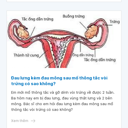
Thuốc vô vòi trứng Cotte: Dương tính khu trú Kết luận vòi
trứng trái: Thuốc vào vòi trứng khu trú vòi trứng phải:
thuốc vào vòi trứng. Mong bác sĩ giúp em tư vấn kết quả
chụp X-quang buồng tử cung và vòi trứng (HSG) trên với ạ.
Em xin chân thành cảm ơn!
Đau lưng kèm đau mông sau mổ thông tắc vòi
trứng có sao không?
Em mới mổ thông tắc và gỡ dính vòi trứng về được 2 tuần.
Ba hôm nay em bị đau lưng, đau vùng thắt lưng và 2 bên
mông. Bác sĩ cho em hỏi đau lưng kèm đau mông sau mổ
thông tắc vòi trứng có sao không?
Xem thêm