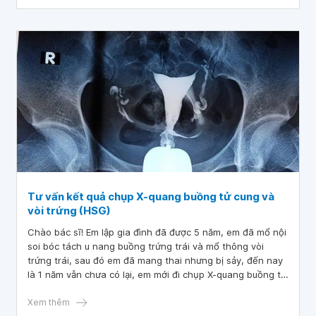
Tư vấn kết quả chụp X-quang buồng tử cung và
vòi trứng (HSG)
Chào bác sĩ! Em lập gia đình đã được 5 năm, em đã mổ nội
soi bóc tách u nang buồng trứng trái và mổ thông vòi
trứng trái, sau đó em đã mang thai nhưng bị sảy, đến nay
là 1 năm vẫn chưa có lại, em mới đi chụp X-quang buồng tử
cung và vòi trứng (HSG) và có kết quả như sau: Vòi trứng
phải: Thuốc vô vòi trứng Cotte: Dương tính Vòi trứng trái :
Xem thêm