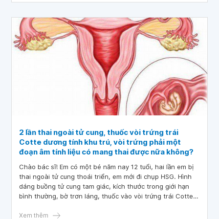
2 lần thai ngoài tử cung, thuốc vòi trứng trái
Cotte dương tính khu trú, vòi trứng phải một
đoạn âm tính liệu có mang thai được nữa không?
Chào bác sĩ! Em có một bé năm nay 12 tuổi, hai lần em bị
thai ngoài tử cung thoái triển, em mới đi chụp HSG. Hình
dáng buồng tử cung tam giác, kích thước trong giới hạn
bình thường, bờ trơn láng, thuốc vào vòi trứng trái Cotte
dương tính khu trú, thuốc vào vòi trứng phải một đoạn âm
tính, ghi nhận khác không có. Xin bác sĩ tư vấn giúp em, 2
Xem thêm