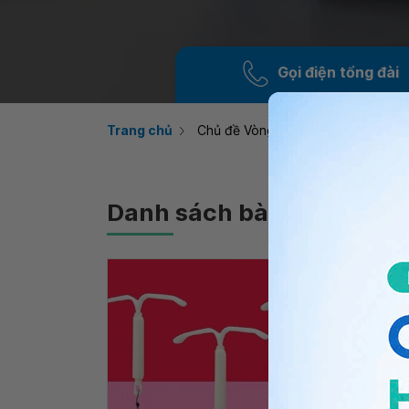
Gọi điện tổng đài
Trang chủ
Chủ đề Vòng tránh thai nội tiết
Danh sách bài viết