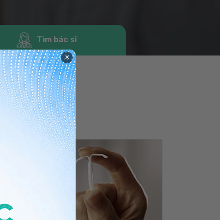
Tìm bác sĩ
×