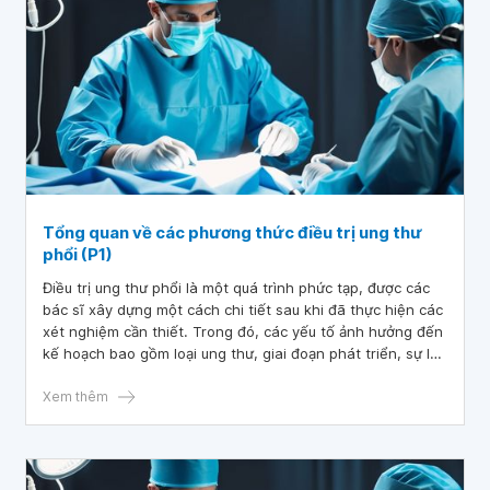
Tổng quan về các phương thức điều trị ung thư
phổi (P1)
Điều trị ung thư phổi là một quá trình phức tạp, được các
bác sĩ xây dựng một cách chi tiết sau khi đã thực hiện các
xét nghiệm cần thiết. Trong đó, các yếu tố ảnh hưởng đến
kế hoạch bao gồm loại ung thư, giai đoạn phát triển, sự lan
rộng của ung thư, tác dụng phụ có thể gặp phải và sức
khỏe tổng thể.
Xem thêm