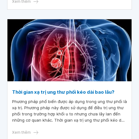
Xem thêm
Thời gian xạ trị ung thư phổi kéo dài bao lâu?
Phương pháp phổ biến được áp dụng trong ung thư phổi là
xạ trị. Phương pháp này được sử dụng để điều trị ung thư
phổi trong trường hợp khối u to nhưng chưa lây lan đến
những cơ quan khác. Thời gian xạ trị ung thư phổi kéo dài
tuổi thọ bệnh nhân còn phụ thuộc vào nhiều yếu tố như:
loại ung thư, thời điểm phát hiện và điều trị, thể trạng của
Xem thêm
bệnh nhân, chế độ chăm sóc sức khỏe và dinh dưỡng,...