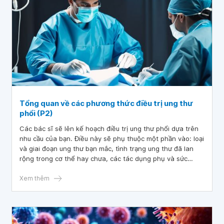
Tổng quan về các phương thức điều trị ung thư
phổi (P2)
Các bác sĩ sẽ lên kế hoạch điều trị ung thư phổi dựa trên
nhu cầu của bạn. Điều này sẽ phụ thuộc một phần vào: loại
và giai đoạn ung thư bạn mắc, tình trạng ung thư đã lan
rộng trong cơ thể hay chưa, các tác dụng phụ và sức
khỏe tổng quát của bạn. Hãy yêu cầu bác sĩ giải thích kế
hoạch điều trị được đề xuất, bao gồm lợi ích, tác dụng phụ,
Xem thêm
và cảm giác của bạn trong và sau khi điều trị.