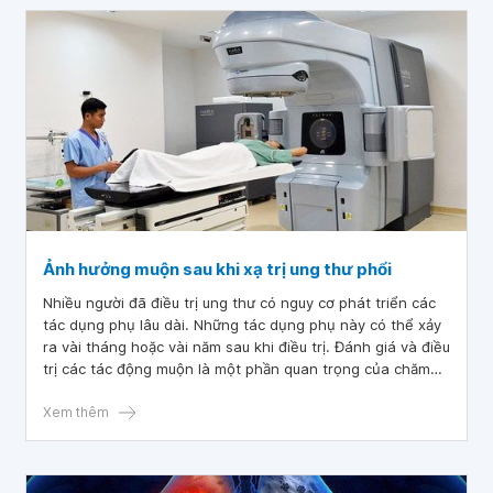
Ảnh hưởng muộn sau khi xạ trị ung thư phổi
Nhiều người đã điều trị ung thư có nguy cơ phát triển các
tác dụng phụ lâu dài. Những tác dụng phụ này có thể xảy
ra vài tháng hoặc vài năm sau khi điều trị. Đánh giá và điều
trị các tác động muộn là một phần quan trọng của chăm
sóc sống sót sau ung thư. Vậy điều trị ung thư phổi bằng
xạ trị gây ra những tác dụng phụ gì? Hãy đọc thêm bài viết
Xem thêm
dưới đây giúp bạn hiểu thêm về ảnh hưởng muộn sau khi
xạ trị ung thư phổi.