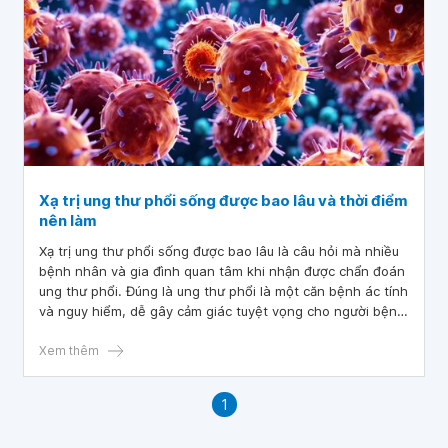
Xạ trị ung thư phổi sống được bao lâu và thời điểm
nên làm
Xạ trị ung thư phổi sống được bao lâu là câu hỏi mà nhiều
bệnh nhân và gia đình quan tâm khi nhận được chẩn đoán
ung thư phổi. Đúng là ung thư phổi là một căn bệnh ác tính
và nguy hiểm, dễ gây cảm giác tuyệt vọng cho người bệnh,
tuy nhiên y học hiện nay có nhiều phương pháp điều trị
hiệu quả, trong đó xạ trị là một phương pháp có thể giúp
Xem thêm
cải thiện đáng kể tiên lượng sống cho người bệnh.
1