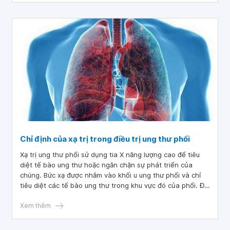
Chỉ định của xạ trị trong điều trị ung thư phổi
Xạ trị ung thư phổi sử dụng tia X năng lượng cao để tiêu
diệt tế bào ung thư hoặc ngăn chặn sự phát triển của
chúng. Bức xạ được nhắm vào khối u ung thư phổi và chỉ
tiêu diệt các tế bào ung thư trong khu vực đó của phổi. Để
hiểu thêm về chỉ định của xạ trị trong điều trị ung thư phổi,
hãy tham khảo bài viết dưới đây.
Xem thêm