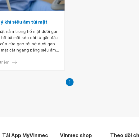
ý khi siêu âm túi mật
mật nằm trong hố mặt dưới gan
, hố túi mật kéo dài từ gần đầu
 của cửa gan tới bờ dưới gan.
 mặt cắt ngang bằng siêu âm,
úi mật nằm tương đối cố định
g rãnh liên thùy chính, giữa
thêm
 phải và phân thùy giữa. Trên
cắt dọc bằng siêu âm, rãnh liên
 chính tăng âm có thể thấy
1
 túi mật và tĩnh mạch cửa phải
iều người (khoảng 70%). Hiện
 siêu âm túi mật là phương
 chẩn đoán hình ảnh hàng đầu
g đánh giá túi mật và đường
Tải App MyVinmec
Vinmec shop
Theo dõi ch