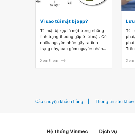
Vì sao túi mật bị xẹp?
Lưu 
Túi mật bị xẹp là một trong những
Túi 
tình trạng thường gặp ở túi mật. Có
phải
nhiều nguyên nhân gây ra tình
phải
trạng này, bao gồm nguyên nhân
Trên
sinh lý và nguyên nhân bệnh lý.
cổ t
Tùy thuộc vào từng trường hợp cụ
Xem thêm
tron
Xem 
thể, bác sĩ sẽ đề xuất phương án
thùy
điều trị phù hợp cho bệnh nhân.
mặt 
thùy
giữa
ở nh
nay,
Câu chuyện khách hàng
Thông tin sức khỏe
pháp
tron
mật
Hệ thống Vinmec
Dịch vụ