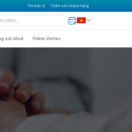
Tìm bác sĩ
Chăm sóc khách hàng
ng sức khoẻ
Online.Vinmec