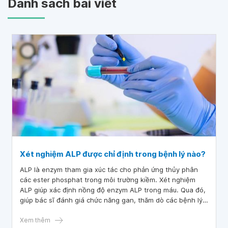
Danh sách bài viết
Xét nghiệm ALP được chỉ định trong bệnh lý nào?
ALP là enzym tham gia xúc tác cho phản ứng thủy phân
các ester phosphat trong môi trường kiềm. Xét nghiệm
ALP giúp xác định nồng độ enzym ALP trong máu. Qua đó,
giúp bác sĩ đánh giá chức năng gan, thăm dò các bệnh lý
xương và theo dõi các bệnh lý khối u. Vậy xét nghiệm này
được chỉ định trong bệnh lý nào?
Xem thêm