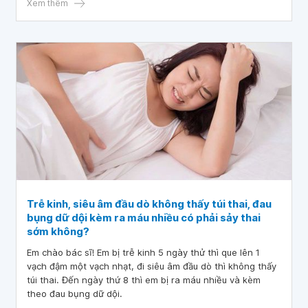
vậy bác sĩ mới có thể tư vấn cụ thể cho em được nhé.
Xem thêm
Trễ kinh, siêu âm đầu dò không thấy túi thai, đau
bụng dữ dội kèm ra máu nhiều có phải sảy thai
sớm không?
Em chào bác sĩ! Em bị trễ kinh 5 ngày thử thì que lên 1
vạch đậm một vạch nhạt, đi siêu âm đầu dò thì không thấy
túi thai. Đến ngày thứ 8 thì em bị ra máu nhiều và kèm
theo đau bụng dữ dội.