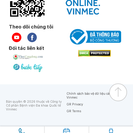
Theo dõi chúng tôi
Đối tác liên kết
Chính sách bảo vệ dữ liệu cá nhân của
Vinmec
Bản quyền © 2026 thuộc về Công ty
GR Privacy
Cổ phần Bệnh viện Đa khoa Quốc tế
Vinmec
GR Terms