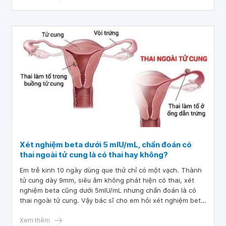
Xét nghiệm beta dưới 5 mIU/mL, chẩn đoán có
thai ngoài tử cung là có thai hay không?
Em trễ kinh 10 ngày dùng que thử chỉ có một vạch. Thành
tử cung dày 9mm, siêu âm không phát hiện có thai, xét
nghiệm beta cũng dưới 5mIU/mL nhưng chẩn đoán là có
thai ngoài tử cung. Vậy bác sĩ cho em hỏi xét nghiệm beta
dưới 5 mIU/mL, chẩn đoán có thai ngoài tử cung là có thai
hay không? Mong sớm nhận được câu trả lời của bác sĩ.
Xem thêm