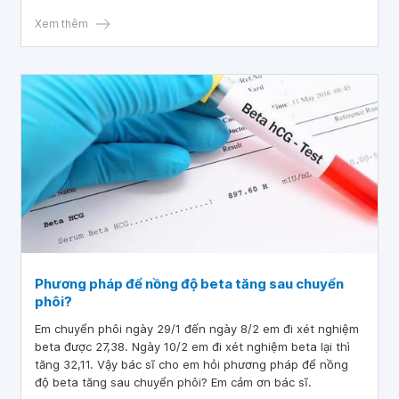
Beta hôm 14-9 là 1941 và ngày 16/9 là 551. Bác sĩ cho em
hỏi, em bị ra máu khi mang thai 5 tuần và kết quả xét
Xem thêm
nghiệm Beta là 1941 và 551 có sao không ạ? Liệu thai của
em có còn hi vọng không ạ? Mong bác sĩ tư vấn, cảm ơn
bác sĩ!
Phương pháp để nồng độ beta tăng sau chuyển
phôi?
Em chuyển phôi ngày 29/1 đến ngày 8/2 em đi xét nghiệm
beta được 27,38. Ngày 10/2 em đi xét nghiệm beta lại thì
tăng 32,11. Vậy bác sĩ cho em hỏi phương pháp để nồng
độ beta tăng sau chuyển phôi? Em cảm ơn bác sĩ.