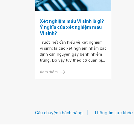
Xét nghiệm máu Vi sinh là gì?
Ý nghĩa của xét nghiệm máu
Vi sinh?
Trước hết cần hiểu về xét nghiệm
vi sinh: là các xét nghiệm nhằm xác
định căn nguyên gây bệnh nhiễm
trùng. Do vậy tùy theo cơ quan bị
bệnh, cơ chế gây bệnh và đảo thải
vi sinh vật mà bệnh phẩm trong
Xem thêm
chẩn đoán vi sinh rất phong phú
...như chất tiết, đờm, nước tiểu,
phân, mủ, dịch cơ thể... và máu.
Câu chuyện khách hàng
Thông tin sức khỏe