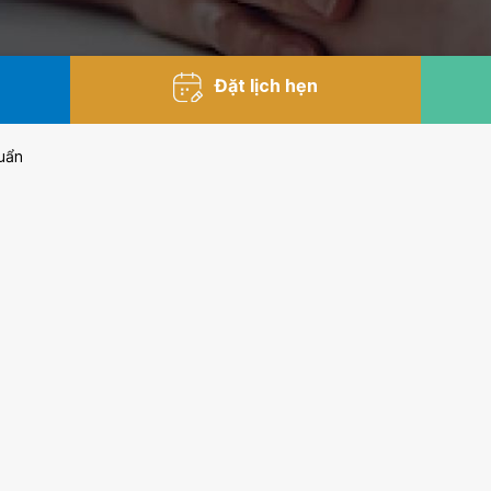
Đặt lịch hẹn
uẩn