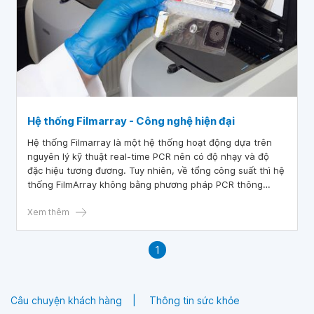
Hệ thống Filmarray - Công nghệ hiện đại
Hệ thống Filmarray là một hệ thống hoạt động dựa trên
nguyên lý kỹ thuật real-time PCR nên có độ nhạy và độ
đặc hiệu tương đương. Tuy nhiên, về tổng công suất thì hệ
thống FilmArray không bằng phương pháp PCR thông
thường do mỗi lần chỉ có thể xử lý một mẫu duy nhất tại
một thời điểm.
Xem thêm
1
Câu chuyện khách hàng
Thông tin sức khỏe