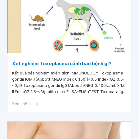
Xét nghiệm Toxoplasma cảnh báo bệnh gì?
Kết quả xét nghiệm miễn dịch IMMUNOLOGY Toxoplasma
gondii IGM./(Abbott)/.NEG Index 0.150)(<0,5 Index;GZ:0,5-
<0,6) Toxoplasma gondii IgG(Abbott)/NEG 0.400IU/mL(<1.6
IU/mL;GZ:1.6-<3); miễn dịch ELiSA-ELiSaTEST Toxocara IgG
(Elisa) NEG 0.11OD(<0,25 oD; GRAYZoNE:0,25-0.35). Bác sĩ
cho em hỏi, xét nghiệm toxoplasma cảnh báo bệnh gì?
Xem thêm