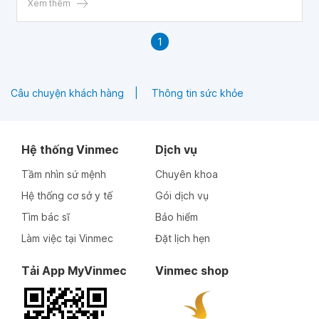
cơ thể... và máu.
Xem thêm
1
Câu chuyện khách hàng
Thông tin sức khỏe
Hệ thống Vinmec
Dịch vụ
Tầm nhìn sứ mệnh
Chuyên khoa
Hệ thống cơ sở y tế
Gói dịch vụ
Tìm bác sĩ
Bảo hiểm
Làm việc tại Vinmec
Đặt lịch hẹn
Tải App MyVinmec
Vinmec shop