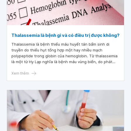
Thalassemia là bệnh gì và có điều trị được không?
Thalassemia là bệnh thiếu máu huyết tán bẩm sinh di
truyền do thiếu hụt tổng hợp một hay nhiều mạch
polypeptide trong globin của hemoglobin. Từ thalassemia
là một từ Hy Lạp nghĩa là bệnh máu vùng biển, do phát
hiện đầu tiên và phổ biến ở vùng địa trung hải. Tùy sự
thiếu hụt ở mạch alpha, beta hay vừa mạch delta và beta
Xem thêm
mà gọi là α-Thal , β- Thal hay delta –β Thal.