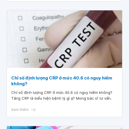
MCH thấp cải thiện như thế nào? Nếu chồng em làm xét
nghiệm cũng bị như em thì phải làm sao ạ? Em cảm ơn bác
sĩ.
Chỉ số định lượng CRP ở mức 40.6 có nguy hiểm
không?
Chỉ số định lượng CRP ở mức 40.6 có nguy hiểm không?
Tăng CRP là biểu hiện bệnh lý gì ạ? Mong bác sĩ tư vấn.
Xem thêm