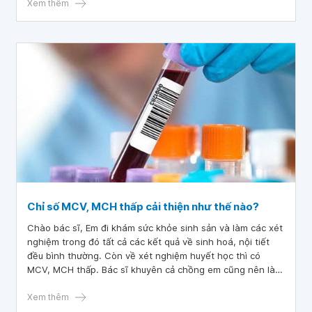
phát hiện và chẩn đoán bệnh lao đúng cách sẽ giúp ngăn
Xem thêm
ngừa và điều trị bệnh một cách hiệu quả. Vậy xét nghiệm
máu có chẩn đoán được bệnh lao không? Cùng tìm hiểu về
chủ đề này trong bài viết dưới đây.
Chỉ số MCV, MCH thấp cải thiện như thế nào?
Chào bác sĩ, Em đi khám sức khỏe sinh sản và làm các xét
nghiệm trong đó tất cả các kết quả về sinh hoá, nội tiết
đều bình thường. Còn về xét nghiệm huyết học thì có
MCV, MCH thấp. Bác sĩ khuyên cả chồng em cũng nên làm
xét nghiệm huyết học để xem MCV, MCH của chồng em có
thấp không vì sợ cả vợ chồng đều thấp thì có con sẽ bị
Xem thêm
bệnh tan máu bẩm sinh. Vậy bác cho em hỏi chỉ số MCV,