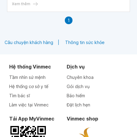
những sang thương trên cơ quan sinh dục ngoài.
Xem thêm
1
Câu chuyện khách hàng
Thông tin sức khỏe
Hệ thống Vinmec
Dịch vụ
Tầm nhìn sứ mệnh
Chuyên khoa
Hệ thống cơ sở y tế
Gói dịch vụ
Tìm bác sĩ
Bảo hiểm
Làm việc tại Vinmec
Đặt lịch hẹn
Tải App MyVinmec
Vinmec shop