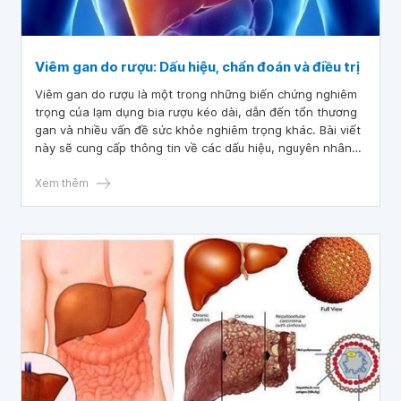
Viêm gan do rượu: Dấu hiệu, chẩn đoán và điều trị
Viêm gan do rượu là một trong những biến chứng nghiêm
trọng của lạm dụng bia rượu kéo dài, dẫn đến tổn thương
gan và nhiều vấn đề sức khỏe nghiêm trọng khác. Bài viết
này sẽ cung cấp thông tin về các dấu hiệu, nguyên nhân
và triệu chứng của viêm gan do rượu, nhằm giảm thiểu tác
động xấu đến gan và cải thiện chất lượng cuộc sống cho
Xem thêm
người bệnh.