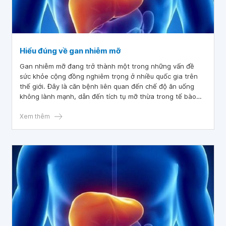
Hiểu đúng về gan nhiễm mỡ
Gan nhiễm mỡ đang trở thành một trong những vấn đề
sức khỏe cộng đồng nghiêm trọng ở nhiều quốc gia trên
thế giới. Đây là căn bệnh liên quan đến chế độ ăn uống
không lành mạnh, dẫn đến tích tụ mỡ thừa trong tế bào
gan. Hiểu đúng về gan nhiễm mỡ không chỉ giúp ngăn
ngừa bệnh tật mà còn góp phần nâng cao chất lượng cuộc
Xem thêm
sống cho người bệnh.