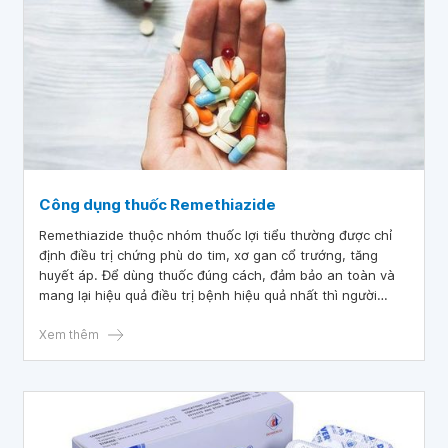
Công dụng thuốc Remethiazide
Remethiazide thuộc nhóm thuốc lợi tiểu thường được chỉ
định điều trị chứng phù do tim, xơ gan cổ trướng, tăng
huyết áp. Để dùng thuốc đúng cách, đảm bảo an toàn và
mang lại hiệu quả điều trị bệnh hiệu quả nhất thì người
bệnh cần nắm rõ những thông tin về thuốc dưới đây khi
được chỉ định sử dụng.
Xem thêm