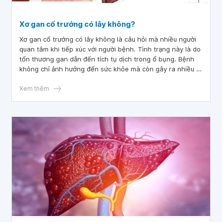
Xơ gan cổ trướng có lây không?
Xơ gan cổ trướng có lây không là câu hỏi mà nhiều người
quan tâm khi tiếp xúc với người bệnh. Tình trạng này là do
tổn thương gan dẫn đến tích tụ dịch trong ổ bụng. Bệnh
không chỉ ảnh hưởng đến sức khỏe mà còn gây ra nhiều lo
lắng cho người thân và cộng đồng. Vậy thực hư vấn đề
này như thế nào? Hãy cùng tìm hiểu rõ hơn trong bài viết
Xem thêm
này.