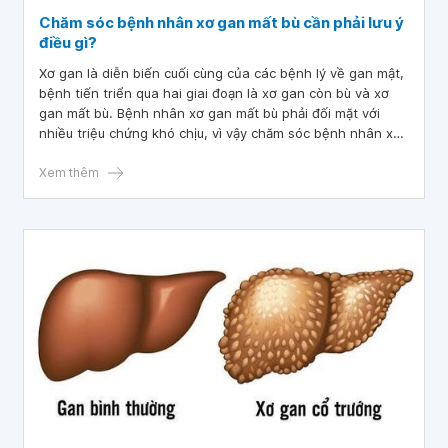
Chăm sóc bệnh nhân xơ gan mất bù cần phải lưu ý
điều gì?
Xơ gan là diễn biến cuối cùng của các bệnh lý về gan mật,
bệnh tiến triển qua hai giai đoạn là xơ gan còn bù và xơ
gan mất bù. Bệnh nhân xơ gan mất bù phải đối mặt với
nhiều triệu chứng khó chịu, vì vậy chăm sóc bệnh nhân xơ
gan mất bù cần phải hết sức lưu ý, đặc biệt là chế độ dinh
dưỡng cho người bệnh xơ gan mất bù.
Xem thêm