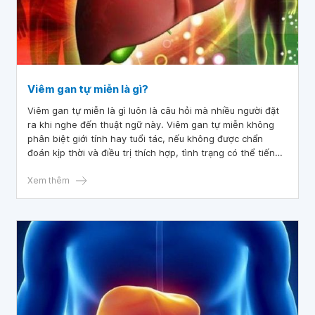
Viêm gan tự miễn là gì?
Viêm gan tự miễn là gì luôn là câu hỏi mà nhiều người đặt
ra khi nghe đến thuật ngữ này. Viêm gan tự miễn không
phân biệt giới tính hay tuổi tác, nếu không được chẩn
đoán kịp thời và điều trị thích hợp, tình trạng có thể tiến
triển thành xơ gan, suy gan, thậm chí là ung thư gan. Bài
viết này liệt kê các nguyên nhân, triệu chứng cũng như
Xem thêm
các biến chứng nguy hiểm của bệnh.