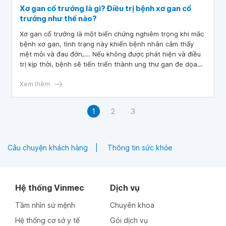
Xơ gan cổ trướng là gì? Điều trị bệnh xơ gan cổ
trướng như thế nào?
Xơ gan cổ trướng là một biến chứng nghiêm trọng khi mắc
bệnh xơ gan, tình trạng này khiến bệnh nhân cảm thấy
mệt mỏi và đau đớn,... Nếu không được phát hiện và điều
trị kịp thời, bệnh sẽ tiến triển thành ung thư gan đe dọa
tính mạng của người bệnh. Vì vậy, mọi người nên khám
định kỳ 6 tháng/lần để bảo vệ sức khỏe của bản thân cũng
Xem thêm
như gia đình.
1
2
3
Câu chuyện khách hàng
Thông tin sức khỏe
Hệ thống Vinmec
Dịch vụ
Tầm nhìn sứ mệnh
Chuyên khoa
Hệ thống cơ sở y tế
Gói dịch vụ